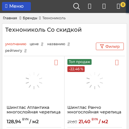
0
Меню
Главная
Бренды
Технониколь
Технониколь Со скидкой
умолчанию
цене
названию
Фильтр
рейтингу
Топ продаж
-22.46 %
Шинглас Атлантика
Шинглас Ранчо
многослойная черепица
многослойная черепица
ТЕХНОНИКОЛЬ
ТЕХНОНИКОЛЬ
BYN
BYN
128,94
/ м2
21,40
/ м2
27,60