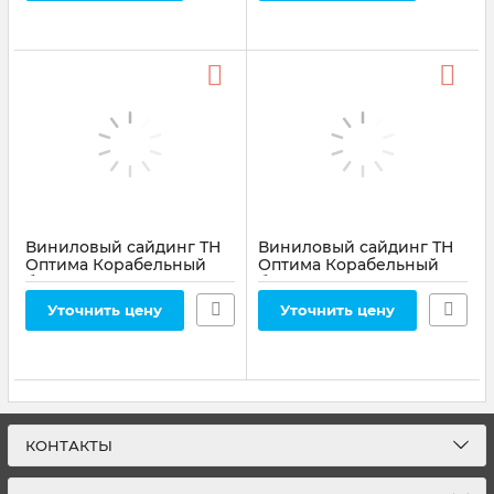
Виниловый сайдинг ТН
Виниловый сайдинг ТН
Оптима Корабельный
Оптима Корабельный
брус, Эдельвейс
брус, Вереск
Артикул:
81760
Артикул:
81757
Уточнить цену
Уточнить цену
КОНТАКТЫ