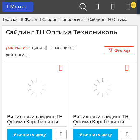
0
Меню
Главная
Фасад
Сайдинг виниловый
Сайдинг ТН Оптима
Сайдинг ТН Оптима Технониколь
умолчанию
цене
названию
Фильтр
рейтингу
Виниловый сайдинг ТН
Виниловый сайдинг ТН
Оптима Корабельный
Оптима Корабельный
брус, Жасмин
брус, Акация
Артикул:
81759
Артикул:
81756
Уточнить цену
Уточнить цену