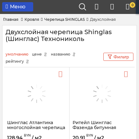
0
Меню
Главная
Кровля
Черепица SHINGLAS
Двухслойная
Двухслойная черепица Shinglas
(Шинглас) Технониколь
умолчанию
цене
названию
Фильтр
рейтингу
Шинглас Атлантика
Ритейл Шинглас
многослойная черепица
Фазенда битумная
ТЕХНОНИКОЛЬ
черепица
BYN
BYN
128,94
/ м2
20,91
/ м2