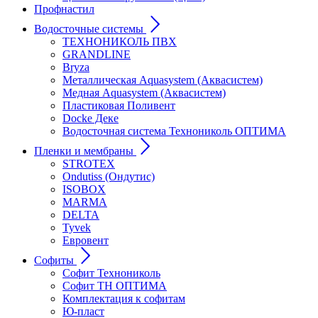
Профнастил
Водосточные системы
ТЕХНОНИКОЛЬ ПВХ
GRANDLINE
Bryza
Металлическая Aquasystem (Аквасистем)
Медная Aquasystem (Аквасистем)
Пластиковая Поливент
Docke Деке
Водосточная система Технониколь ОПТИМА
Пленки и мембраны
STROTEX
Ondutiss (Ондутис)
ISOBOX
MARMA
DELTA
Tyvek
Евровент
Софиты
Софит Технониколь
Софит ТН ОПТИМА
Комплектация к софитам
Ю-пласт