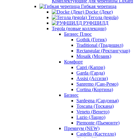
Комплектующие для черепицы Luxard
Гибкая черепица
Docke (Деке)
Тегола (tegola)
РУФШИЛД
Tegola (новые коллекции)
Бизнес Плюс
Gothik (Готик)
Traditional (Традишнл)
Rectangular (Ректангулар)
Mosaik (Мозаик)
Комфорт
Capri (Капри)
Garda (Гарда)
Assisi (Ассизи)
Sanremo (Сан-Ремо)
Cortina (Кортина)
Бизнес
Sardegna (Сардэнья)
Toscana (Тоскана)
Veneto (Венето)
Lazio (Лацио)
Piemonte (Пьемонте)
Премиум (NEW)
Castello (Кастелло)