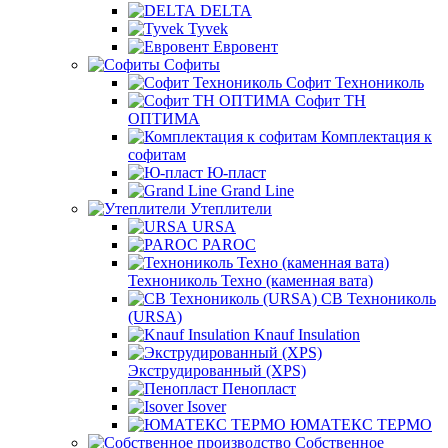
DELTA
Tyvek
Евровент
Софиты
Софит Технониколь
Софит ТН
ОПТИМА
Комплектация к
софитам
Ю-пласт
Grand Line
Утеплители
URSA
PAROC
Технониколь Техно (каменная вата)
СВ Технониколь
(URSA)
Knauf Insulation
Экструдированный (XPS)
Пенопласт
Isover
ЮМАТЕКС ТЕРМО
Собственное