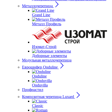
Металлочерепица
Grand Line
Металл Профиль
Изомат-Строй
Доборные элементы
Модульная металлочерепица
Еврошифер Onduline
Onduline
Onduvilla
Профнастил
Композитная черепица Luxard
Сlassic