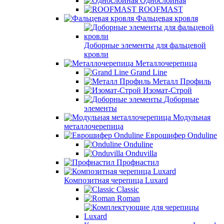
Однослойная
ROOFMAST
Фальцевая кровля
Доборные элементы для фальцевой
кровли
Металлочерепица
Grand Line
Металл Профиль
Изомат-Строй
Доборные
элементы
Модульная
металлочерепица
Еврошифер Onduline
Onduline
Onduvilla
Профнастил
Композитная черепица Luxard
Сlassic
Roman