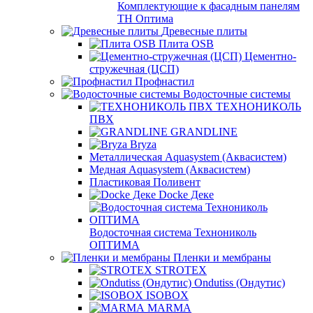
Комплектующие к фасадным панелям
ТН Оптима
Древесные плиты
Плита OSB
Цементно-
стружечная (ЦСП)
Профнастил
Водосточные системы
ТЕХНОНИКОЛЬ
ПВХ
GRANDLINE
Bryza
Металлическая Aquasystem (Аквасистем)
Медная Aquasystem (Аквасистем)
Пластиковая Поливент
Docke Деке
Водосточная система Технониколь
ОПТИМА
Пленки и мембраны
STROTEX
Ondutiss (Ондутис)
ISOBOX
MARMA