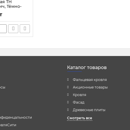
ая ТН
ч, Тёмно-
т
Каталог товаров
Фальцевая кровля
осы
Акционные товары
Кровля
Фасад
Древесные плиты
нфиденцальности
Смотреть все
овляСити