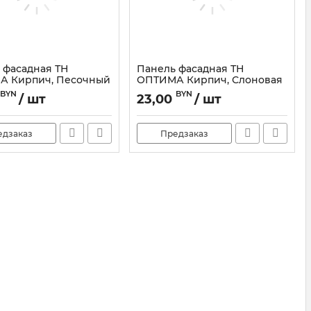
 фасадная ТН
Панель фасадная ТН
А Кирпич, Песочный
ОПТИМА Кирпич, Слоновая
кость
82845
BYN
BYN
/ шт
23,00
/ шт
Артикул:
82848
едзаказ
Предзаказ