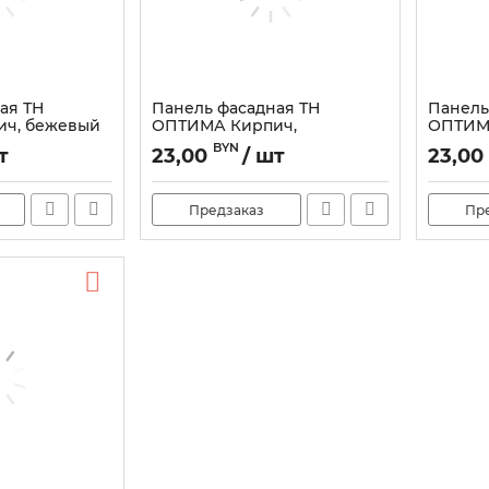
ая ТН
Панель фасадная ТН
Панель
ч, бежевый
ОПТИМА Кирпич,
ОПТИМ
Терракотовый
Артикул:
BYN
т
23,00
/ шт
23,00
Предзаказ
Пр