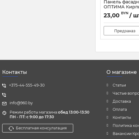
Панель фасадн
ОПТИМА Кирпи
коричневый
BYN
23,00
/ ш
Артикул:
82847
Предзаказ
Контакты
О магазине
+375-44-555-49-30
Статьи
Частые вопр
Доставка
info@960.by
Оплата
Режим работы магазина:
обед 13:00-13:30
ПН - ПТ: с 9:00 до 17:30
Контакты
Политика ко
Бесплатная консультация
Вакансии Кр