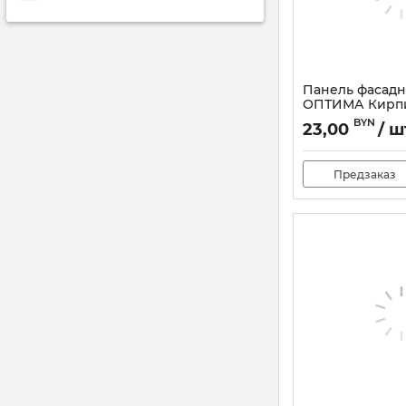
Панель фасадн
ОПТИМА Кирпи
Артикул:
82849
BYN
23,00
/ ш
Предзаказ