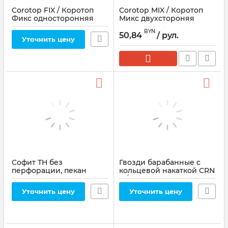
Corotop FIX / Коротоп
Corotop MIX / Коротоп
Фикс односторонняя
Микс двухстороняя
клейкая лента для
клейкая лента для
BYN
пароизоляции
пароизоляции
50,84
/ рул.
Уточнить цену
(60мм*25м)
(20мм*50м)
Софит ТН без
Гвозди барабанные с
перфорации, пекан
кольцевой накаткой CRN
31/32 BKRI cnk, шт
Артикул:
697194
Уточнить цену
Уточнить цену