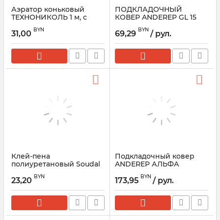
Аэратор коньковый
ПОДКЛАДОЧНЫЙ
ТЕХНОНИКОЛЬ 1 м, с
КОВЕР ANDEREP GL 15
крепежом
М2
BYN
BYN
31,00
69,29
/ рул.
Артикул:
076219
Клей-пена
Подкладочный ковер
полиуретановый Soudal
ANDEREP АЛЬФА
Soudabond EASY GUN
46,67x1,5 м (рул.)
BYN
BYN
750 мл
23,20
173,95
/ рул.