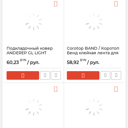
Подкладочный ковер
Corotop BAND / Коротоп
ANDEREP GL LIGHT
Бенд клейкая лента для
пароизоляции 50мм *
BYN
BYN
25м
60,23
/ рул.
58,92
/ рул.