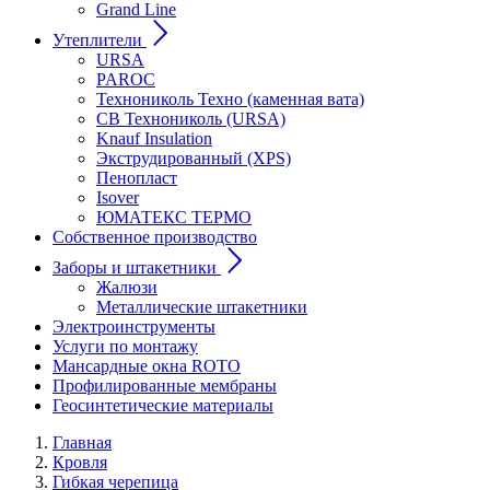
Grand Line
Утеплители
URSA
PAROC
Технониколь Техно (каменная вата)
СВ Технониколь (URSA)
Knauf Insulation
Экструдированный (XPS)
Пенопласт
Isover
ЮМАТЕКС ТЕРМО
Собственное производство
Заборы и штакетники
Жалюзи
Металлические штакетники
Электроинструменты
Услуги по монтажу
Мансардные окна ROTO
Профилированные мембраны
Геосинтетические материалы
Главная
Кровля
Гибкая черепица