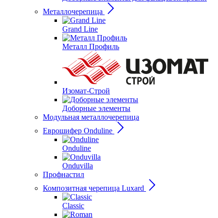
Металлочерепица
Grand Line
Металл Профиль
Изомат-Строй
Доборные элементы
Модульная металлочерепица
Еврошифер Onduline
Onduline
Onduvilla
Профнастил
Композитная черепица Luxard
Сlassic