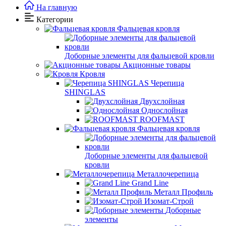
На главную
Категории
Фальцевая кровля
Доборные элементы для фальцевой кровли
Акционные товары
Кровля
Черепица
SHINGLAS
Двухслойная
Однослойная
ROOFMAST
Фальцевая кровля
Доборные элементы для фальцевой
кровли
Металлочерепица
Grand Line
Металл Профиль
Изомат-Строй
Доборные
элементы