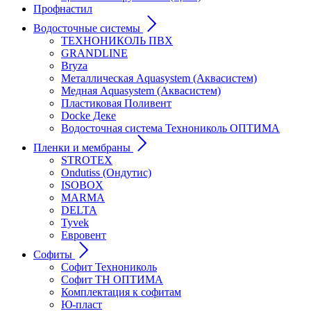
Профнастил
Водосточные системы
ТЕХНОНИКОЛЬ ПВХ
GRANDLINE
Bryza
Металлическая Aquasystem (Аквасистем)
Медная Aquasystem (Аквасистем)
Пластиковая Поливент
Docke Деке
Водосточная система Технониколь ОПТИМА
Пленки и мембраны
STROTEX
Ondutiss (Ондутис)
ISOBOX
MARMA
DELTA
Tyvek
Евровент
Софиты
Софит Технониколь
Софит ТН ОПТИМА
Комплектация к софитам
Ю-пласт