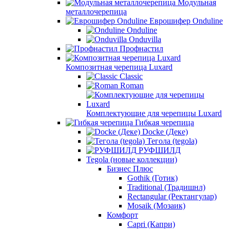
Модульная
металлочерепица
Еврошифер Onduline
Onduline
Onduvilla
Профнастил
Композитная черепица Luxard
Сlassic
Roman
Комплектующие для черепицы Luxard
Гибкая черепица
Docke (Деке)
Тегола (tegola)
РУФШИЛД
Tegola (новые коллекции)
Бизнес Плюс
Gothik (Готик)
Traditional (Традишнл)
Rectangular (Ректангулар)
Mosaik (Мозаик)
Комфорт
Capri (Капри)