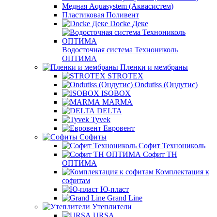
Медная Aquasystem (Аквасистем)
Пластиковая Поливент
Docke Деке
Водосточная система Технониколь
ОПТИМА
Пленки и мембраны
STROTEX
Ondutiss (Ондутис)
ISOBOX
MARMA
DELTA
Tyvek
Евровент
Софиты
Софит Технониколь
Софит ТН
ОПТИМА
Комплектация к
софитам
Ю-пласт
Grand Line
Утеплители
URSA