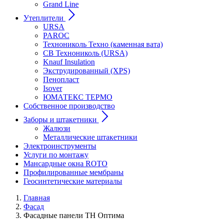
Grand Line
Утеплители
URSA
PAROC
Технониколь Техно (каменная вата)
СВ Технониколь (URSA)
Knauf Insulation
Экструдированный (XPS)
Пенопласт
Isover
ЮМАТЕКС ТЕРМО
Собственное производство
Заборы и штакетники
Жалюзи
Металлические штакетники
Электроинструменты
Услуги по монтажу
Мансардные окна ROTO
Профилированные мембраны
Геосинтетические материалы
Главная
Фасад
Фасадные панели ТН Оптима