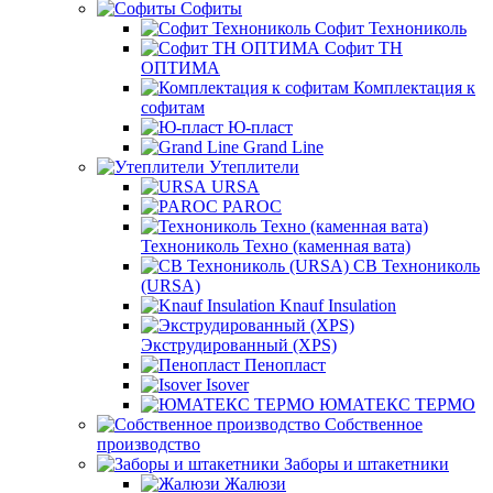
Софиты
Софит Технониколь
Софит ТН
ОПТИМА
Комплектация к
софитам
Ю-пласт
Grand Line
Утеплители
URSA
PAROC
Технониколь Техно (каменная вата)
СВ Технониколь
(URSA)
Knauf Insulation
Экструдированный (XPS)
Пенопласт
Isover
ЮМАТЕКС ТЕРМО
Собственное
производство
Заборы и штакетники
Жалюзи