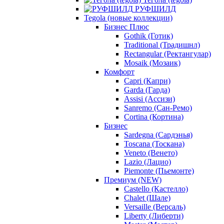
РУФШИЛД
Tegola (новые коллекции)
Бизнес Плюс
Gothik (Готик)
Traditional (Традишнл)
Rectangular (Ректангулар)
Mosaik (Мозаик)
Комфорт
Capri (Капри)
Garda (Гарда)
Assisi (Ассизи)
Sanremo (Сан-Ремо)
Cortina (Кортина)
Бизнес
Sardegna (Сардэнья)
Toscana (Тоскана)
Veneto (Венето)
Lazio (Лацио)
Piemonte (Пьемонте)
Премиум (NEW)
Castello (Кастелло)
Chalet (Шале)
Versaille (Версаль)
Liberty (Либерти)