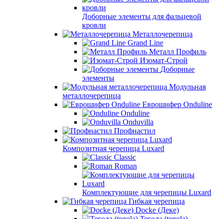
Доборные элементы для фальцевой
кровли
Металлочерепица
Grand Line
Металл Профиль
Изомат-Строй
Доборные
элементы
Модульная
металлочерепица
Еврошифер Onduline
Onduline
Onduvilla
Профнастил
Композитная черепица Luxard
Сlassic
Roman
Комплектующие для черепицы Luxard
Гибкая черепица
Docke (Деке)
Тегола (tegola)