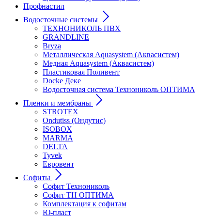
Профнастил
Водосточные системы
ТЕХНОНИКОЛЬ ПВХ
GRANDLINE
Bryza
Металлическая Aquasystem (Аквасистем)
Медная Aquasystem (Аквасистем)
Пластиковая Поливент
Docke Деке
Водосточная система Технониколь ОПТИМА
Пленки и мембраны
STROTEX
Ondutiss (Ондутис)
ISOBOX
MARMA
DELTA
Tyvek
Евровент
Софиты
Софит Технониколь
Софит ТН ОПТИМА
Комплектация к софитам
Ю-пласт