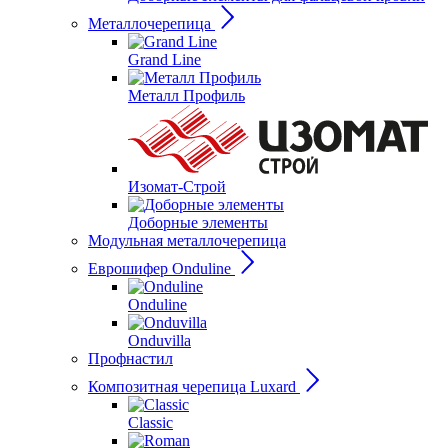
Металлочерепица
Grand Line
Металл Профиль
Изомат-Строй
Доборные элементы
Модульная металлочерепица
Еврошифер Onduline
Onduline
Onduvilla
Профнастил
Композитная черепица Luxard
Сlassic