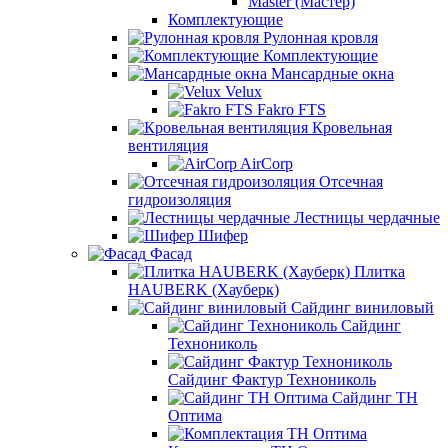
Master (Мастер)
Комплектующие
Рулонная кровля
Комплектующие
Мансардные окна
Velux
Fakro FTS
Кровельная
вентиляция
AirCorp
Отсечная
гидроизоляция
Лестницы чердачные
Шифер
Фасад
Плитка
HAUBERK (Хауберк)
Сайдинг виниловый
Сайдинг
Технониколь
Сайдинг Фактур Технониколь
Сайдинг ТН
Оптима