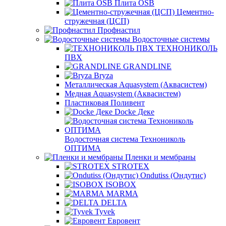
Плита OSB
Цементно-
стружечная (ЦСП)
Профнастил
Водосточные системы
ТЕХНОНИКОЛЬ
ПВХ
GRANDLINE
Bryza
Металлическая Aquasystem (Аквасистем)
Медная Aquasystem (Аквасистем)
Пластиковая Поливент
Docke Деке
Водосточная система Технониколь
ОПТИМА
Пленки и мембраны
STROTEX
Ondutiss (Ондутис)
ISOBOX
MARMA
DELTA
Tyvek
Евровент