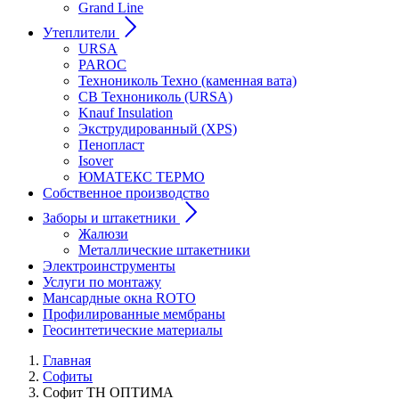
Grand Line
Утеплители
URSA
PAROC
Технониколь Техно (каменная вата)
СВ Технониколь (URSA)
Knauf Insulation
Экструдированный (XPS)
Пенопласт
Isover
ЮМАТЕКС ТЕРМО
Собственное производство
Заборы и штакетники
Жалюзи
Металлические штакетники
Электроинструменты
Услуги по монтажу
Мансардные окна ROTO
Профилированные мембраны
Геосинтетические материалы
Главная
Софиты
Софит ТН ОПТИМА