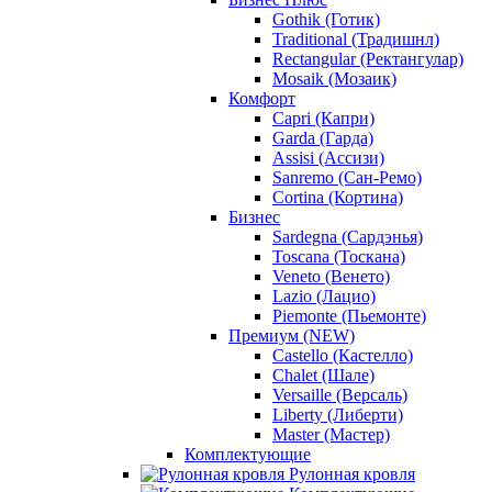
Gothik (Готик)
Traditional (Традишнл)
Rectangular (Ректангулар)
Mosaik (Мозаик)
Комфорт
Capri (Капри)
Garda (Гарда)
Assisi (Ассизи)
Sanremo (Сан-Ремо)
Cortina (Кортина)
Бизнес
Sardegna (Сардэнья)
Toscana (Тоскана)
Veneto (Венето)
Lazio (Лацио)
Piemonte (Пьемонте)
Премиум (NEW)
Castello (Кастелло)
Chalet (Шале)
Versaille (Версаль)
Liberty (Либерти)
Master (Мастер)
Комплектующие
Рулонная кровля