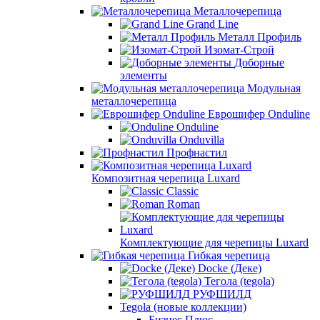
Металлочерепица
Grand Line
Металл Профиль
Изомат-Строй
Доборные
элементы
Модульная
металлочерепица
Еврошифер Onduline
Onduline
Onduvilla
Профнастил
Композитная черепица Luxard
Сlassic
Roman
Комплектующие для черепицы Luxard
Гибкая черепица
Docke (Деке)
Тегола (tegola)
РУФШИЛД
Tegola (новые коллекции)
Бизнес Плюс