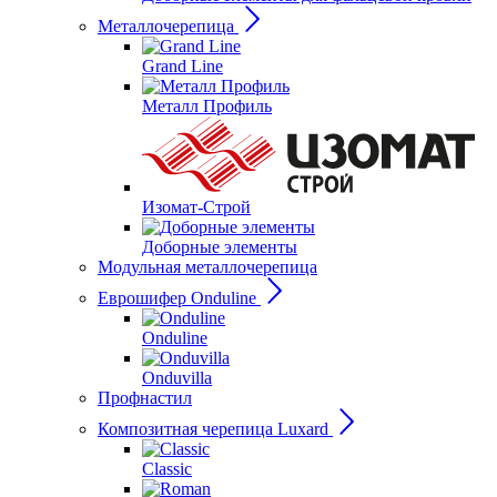
Металлочерепица
Grand Line
Металл Профиль
Изомат-Строй
Доборные элементы
Модульная металлочерепица
Еврошифер Onduline
Onduline
Onduvilla
Профнастил
Композитная черепица Luxard
Сlassic