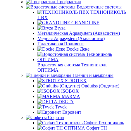
Профнастил
Водосточные системы
ТЕХНОНИКОЛЬ
ПВХ
GRANDLINE
Bryza
Металлическая Aquasystem (Аквасистем)
Медная Aquasystem (Аквасистем)
Пластиковая Поливент
Docke Деке
Водосточная система Технониколь
ОПТИМА
Пленки и мембраны
STROTEX
Ondutiss (Ондутис)
ISOBOX
MARMA
DELTA
Tyvek
Евровент
Софиты
Софит Технониколь
Софит ТН