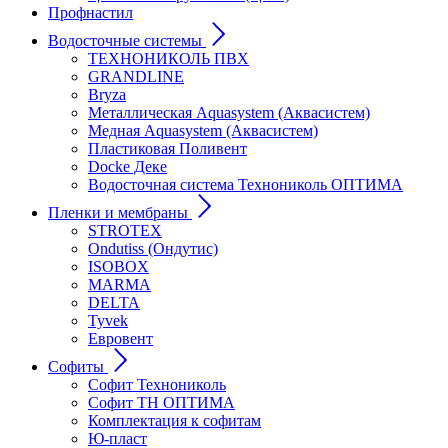
Профнастил
Водосточные системы
ТЕХНОНИКОЛЬ ПВХ
GRANDLINE
Bryza
Металлическая Aquasystem (Аквасистем)
Медная Aquasystem (Аквасистем)
Пластиковая Поливент
Docke Деке
Водосточная система Технониколь ОПТИМА
Пленки и мембраны
STROTEX
Ondutiss (Ондутис)
ISOBOX
MARMA
DELTA
Tyvek
Евровент
Софиты
Софит Технониколь
Софит ТН ОПТИМА
Комплектация к софитам
Ю-пласт