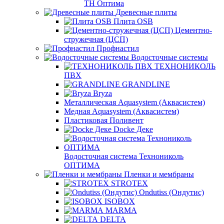
ТН Оптима
Древесные плиты
Плита OSB
Цементно-
стружечная (ЦСП)
Профнастил
Водосточные системы
ТЕХНОНИКОЛЬ
ПВХ
GRANDLINE
Bryza
Металлическая Aquasystem (Аквасистем)
Медная Aquasystem (Аквасистем)
Пластиковая Поливент
Docke Деке
Водосточная система Технониколь
ОПТИМА
Пленки и мембраны
STROTEX
Ondutiss (Ондутис)
ISOBOX
MARMA
DELTA