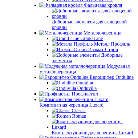
Фальцевая кровля
Доборные элементы для фальцевой
кровли
Металлочерепица
Grand Line
Металл Профиль
Изомат-Строй
Доборные
элементы
Модульная
металлочерепица
Еврошифер Onduline
Onduline
Onduvilla
Профнастил
Композитная черепица Luxard
Сlassic
Roman
Комплектующие для черепицы Luxard