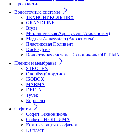
Профнастил
Водосточные системы
ТЕХНОНИКОЛЬ ПВХ
GRANDLINE
Bryza
Металлическая Aquasystem (Аквасистем)
Медная Aquasystem (Аквасистем)
Пластиковая Поливент
Docke Деке
Водосточная система Технониколь ОПТИМА
Пленки и мембраны
STROTEX
Ondutiss (Ондутис)
ISOBOX
MARMA
DELTA
Tyvek
Евровент
Софиты
Софит Технониколь
Софит ТН ОПТИМА
Комплектация к софитам
Ю-пласт