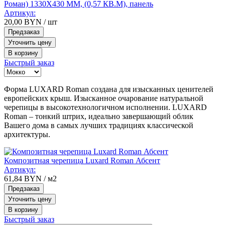
Роман) 1330Х430 ММ, (0,57 КВ.М), панель
Артикул:
20,00
BYN
/ шт
Предзаказ
Уточнить цену
В корзину
Быстрый заказ
Форма LUXARD Roman создана для изысканных ценителей
европейских крыш. Изысканное очарование натуральной
черепицы в высокотехнологичном исполнении. LUXARD
Roman – тонкий штрих, идеально завершающий облик
Вашего дома в самых лучших традициях классической
архитектуры.
Композитная черепица Luxard Roman Абсент
Артикул:
61,84
BYN
/ м2
Предзаказ
Уточнить цену
В корзину
Быстрый заказ