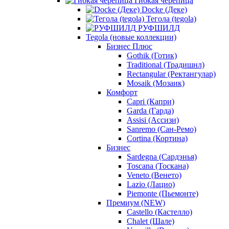
Гибкая черепица
Docke (Деке)
Тегола (tegola)
РУФШИЛД
Tegola (новые коллекции)
Бизнес Плюс
Gothik (Готик)
Traditional (Традишнл)
Rectangular (Ректангулар)
Mosaik (Мозаик)
Комфорт
Capri (Капри)
Garda (Гарда)
Assisi (Ассизи)
Sanremo (Сан-Ремо)
Cortina (Кортина)
Бизнес
Sardegna (Сардэнья)
Toscana (Тоскана)
Veneto (Венето)
Lazio (Лацио)
Piemonte (Пьемонте)
Премиум (NEW)
Castello (Кастелло)
Chalet (Шале)