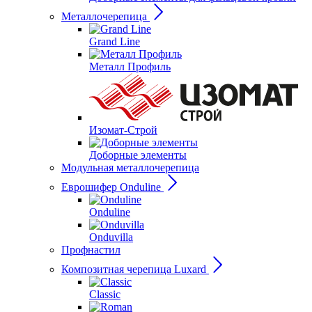
Металлочерепица
Grand Line
Металл Профиль
Изомат-Строй
Доборные элементы
Модульная металлочерепица
Еврошифер Onduline
Onduline
Onduvilla
Профнастил
Композитная черепица Luxard
Сlassic