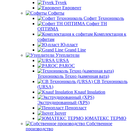
Tyvek
Евровент
Софиты
Софит Технониколь
Софит ТН
ОПТИМА
Комплектация к
софитам
Ю-пласт
Grand Line
Утеплители
URSA
PAROC
Технониколь Техно (каменная вата)
СВ Технониколь
(URSA)
Knauf Insulation
Экструдированный (XPS)
Пенопласт
Isover
ЮМАТЕКС ТЕРМО
Собственное
производство