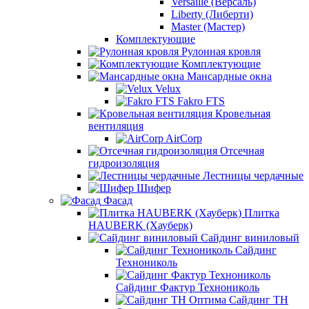
Versaille (Версаль)
Liberty (Либерти)
Master (Мастер)
Комплектующие
Рулонная кровля
Комплектующие
Мансардные окна
Velux
Fakro FTS
Кровельная
вентиляция
AirCorp
Отсечная
гидроизоляция
Лестницы чердачные
Шифер
Фасад
Плитка
HAUBERK (Хауберк)
Сайдинг виниловый
Сайдинг
Технониколь
Сайдинг Фактур Технониколь
Сайдинг ТН