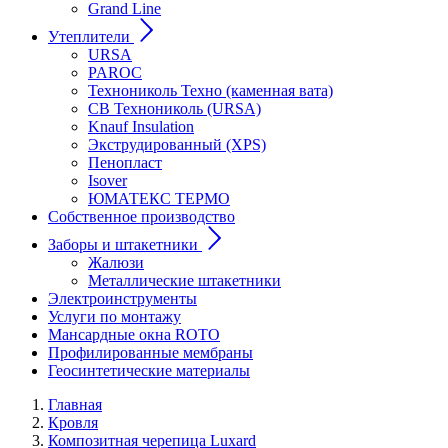
Grand Line
Утеплители
URSA
PAROC
Технониколь Техно (каменная вата)
СВ Технониколь (URSA)
Knauf Insulation
Экструдированный (XPS)
Пенопласт
Isover
ЮМАТЕКС ТЕРМО
Собственное производство
Заборы и штакетники
Жалюзи
Металлические штакетники
Электроинструменты
Услуги по монтажу
Мансардные окна ROTO
Профилированные мембраны
Геосинтетические материалы
Главная
Кровля
Композитная черепица Luxard