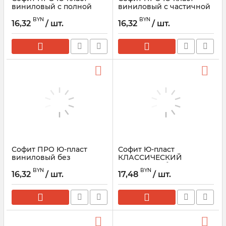
виниловый с полной
виниловый с частичной
перфорацией
перфорацией
BYN
BYN
16,32
/ шт.
16,32
/ шт.
Софит ПРО Ю-пласт
Софит Ю-пласт
виниловый без
КЛАССИЧЕСКИЙ
перфорации
виниловый без
BYN
BYN
перфорации
16,32
/ шт.
17,48
/ шт.