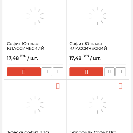
Софит Ю-пласт
Софит Ю-пласт
КЛАССИЧЕСКИЙ
КЛАССИЧЕСКИЙ
виниловый с частичной
виниловый с полной
BYN
BYN
перфорацией
перфорацией
17,48
/ шт.
17,48
/ шт.
J-фаска Софит PRO
J-профиль Софит Pro