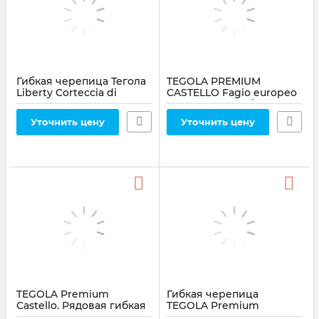
Гибкая черепица Тегола
TEGOLA PREMIUM
Liberty Corteccia di
CASTELLO Fagio europeo
Quercia 430
426 Рядовая гибкая
черепица
Артикул:
430
Уточнить цену
Уточнить цену
Артикул:
426
TEGOLA Premium
Гибкая черепица
Castello. Рядовая гибкая
TEGOLA Premium
черепица , 3.05 м² Pioppo
Castello, 3.05 м² Radica di