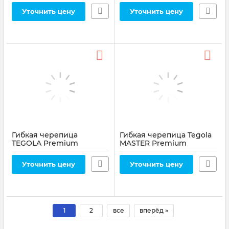
Bianco 450
Noce 433
Уточнить цену
Уточнить цену
Артикул:
450
Артикул:
433
Гибкая черепица
Гибкая черепица Tegola
TEGOLA Premium
MASTER Premium
Castello, 3.05 м²
Gghiaccio di Montagna
Pallissandro 462
384
Уточнить цену
Уточнить цену
Артикул:
462
Артикул:
384
1
2
все
вперёд »