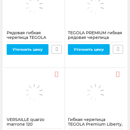
Рядовая гибкая
TEGOLA PREMIUM гибкая
черепица TEGOLA
рядовая черепица
Premium Versaille, 3.05 м²
коллекция VERSAILLE
Opale Grigio 464
verde smeraldo 476
Уточнить цену
Уточнить цену
Артикул:
464
Артикул:
476
VERSAILLE quarzo
Гибкая черепица
marrone 120
TEGOLA Premium Liberty,
3.05 м² Vite Rossa 415
Артикул:
120