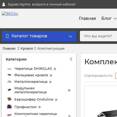
Здравствуйте,
войдите в личный кабинет
Главная
Блог
Каталог товаров
Главная
Кровля
Комплектующие
Категории
Комплек
Черепица SHINGLAS
Фальцевая кровля
Сортировать по:
Металлочерепица
Модульная
металлочерепица
Еврошифер Onduline
Профнастил
Композитная черепица