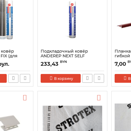
 ковёр
Подкладочный ковёр
Планка
FIX (для
ANDEREP NEXT SELF
гибкой 
 фиксации)
самоклеящийся
BYN
B
рул.
233,43
7,00
В корзину
В