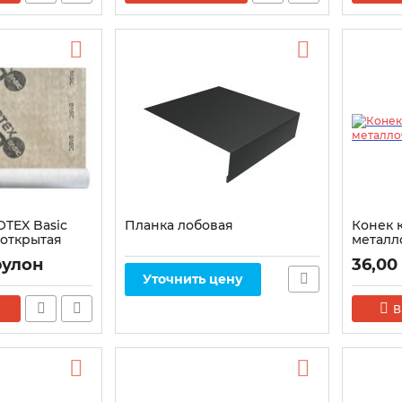
TEX Basic
Планка лобовая
Конек 
открытая
металл
овли)
(1шт=2м.
рулон
36,00
Уточнить цену
В