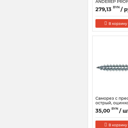
ANDEREP PROF
BYN
279,13
/ р
В корзину
Саморез с пре
острый, оцин
4.2х16мм, 1000
BYN
35,00
/ ш
В корзину