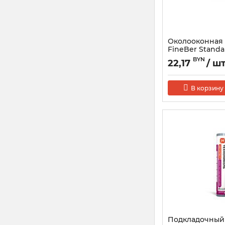
Околооконная 
FineBer Standar
Color белая
BYN
22,17
/ ш
В корзину
Подкладочный