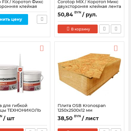
 FIX / Коротоп Фикс
Corotop MIX / Коротоп Микс
оронняя клейкая
двухстороняя клейкая лента
для пароизоляции
для пароизоляции
BYN
50,84
/ рул.
25м)
(20мм*50м)
нить цену
В корзину
а для гибкой
Плита OSB Kronospan
ицы ТЕХНОНИКОЛЬ
1250х2500x12 мм
YN
BYN
/ шт
38,50
/ лист