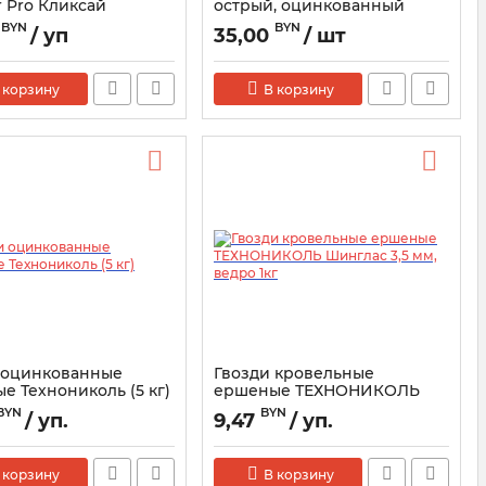
 Pro Кликсай
острый, оцинкованный
м, 500шт
4.2х19мм, 1000шт
BYN
BYN
0
/ уп
35,00
/ шт
 корзину
В корзину
 оцинкованные
Гвозди кровельные
е Технониколь (5 кг)
ершеные ТЕХНОНИКОЛЬ
Шинглас 3,5 мм, ведро 1кг
BYN
BYN
/ уп.
9,47
/ уп.
 корзину
В корзину