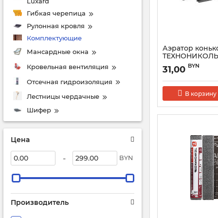
Luxard
Гибкая черепица
Рулонная кровля
Комплектующие
Аэратор коньк
Мансардные окна
ТЕХНОНИКОЛЬ 1
крепежом
BYN
Кровельная вентиляция
31,00
Артикул:
076219
Отсечная гидроизоляция
В корзину
Лестницы чердачные
Шифер
Цена
-
BYN
Производитель