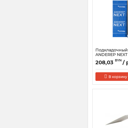
Подкладочный
ANDEREP NEXT 
механической
BYN
208,03
/ 
В корзину