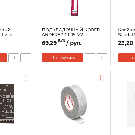
овый
ПОДКЛАДОЧНЫЙ КОВЕР
Клей-п
 м, с
ANDEREP GL 15 М2
Soudal
750 мл
BYN
69,29
/ рул.
23,20
В корзину
В