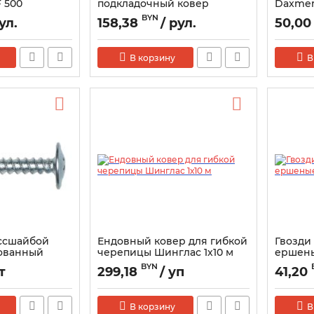
 500
подкладочный ковер
Daxmer
ANDEREP ULTRA (15м2)
4.2х25м
BYN
ул.
158,38
/ рул.
50,0
самоклеящийся
В корзину
В
ссшайбой
Ендовный ковер для гибкой
Гвозди
кованный
черепицы Шинглас 1х10 м
ершены
шт
BYN
т
299,18
/ уп
41,20
В корзину
В