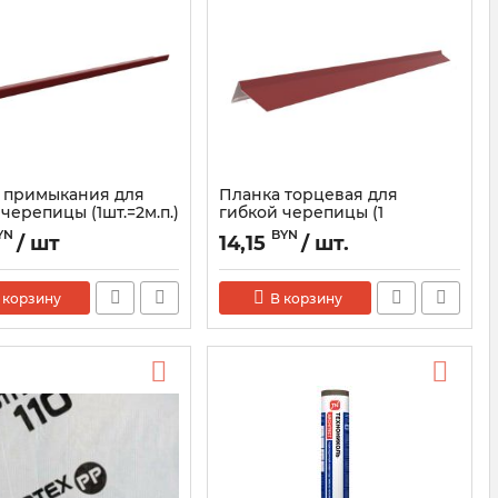
 примыкания для
Планка торцевая для
черепицы (1шт.=2м.п.)
гибкой черепицы (1
шт.=2м.п.)
YN
BYN
/ шт
14,15
/ шт.
 корзину
В корзину