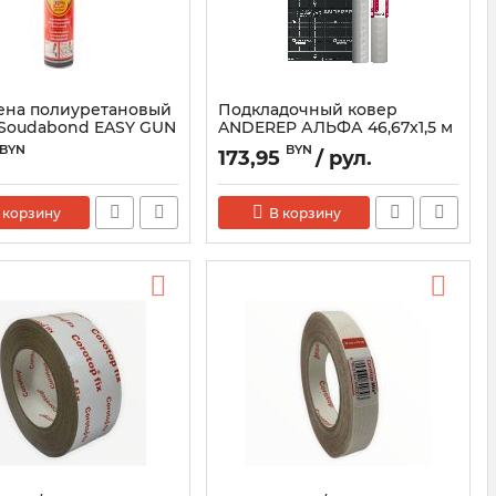
ена полиуретановый
Подкладочный ковер
 Soudabond EASY GUN
ANDEREP АЛЬФА 46,67x1,5 м
(рул.)
BYN
BYN
173,95
/ рул.
 корзину
В корзину