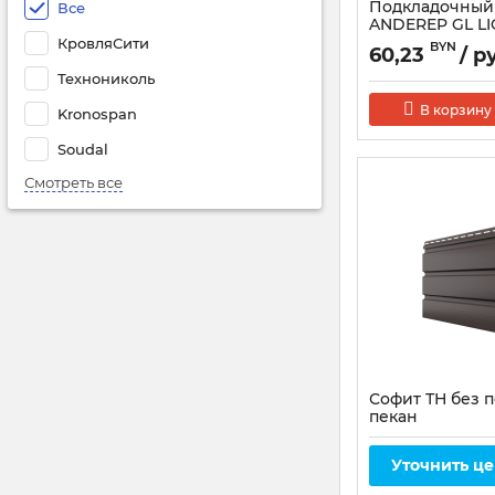
Подкладочный
Все
ANDEREP GL LI
КровляСити
BYN
60,23
/ р
Технониколь
В корзину
Kronospan
Soudal
Смотреть все
Софит ТН без 
пекан
Артикул:
697194
Уточнить ц