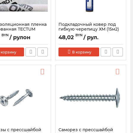
золяционная пленка
Подкладочный ковер под
ванная TECTUM
гибкую черепицу ХМ (15м2)
X) 110 PP
BYN
BYN
9
/ рулон
48,02
/ рул.
 корзину
В корзину
зы с прессшайбой
Саморез с прессшайбой