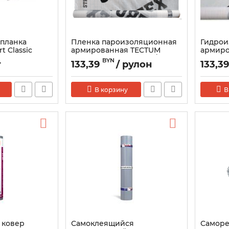
планка
Пленка пароизоляционная
Гидрои
t Classic
армированная TECTUM
армиро
(STROTEX) 110 PI, 110 гр/м2, 75
(STROTE
BYN
т
133,39
/ рулон
133,3
м
В корзину
В
 ковер
Самоклеящийся
Саморе