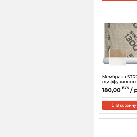
Мембрана STRO
(диффузионно 
пленка для кр
BYN
180,00
/ 
В корзину