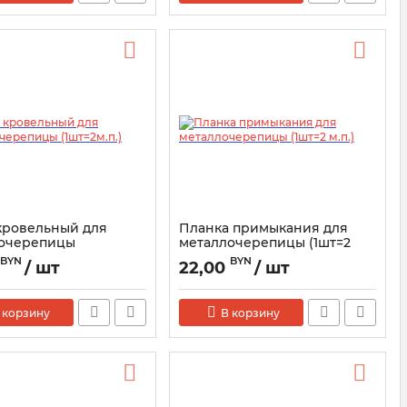
кровельный для
Планка примыкания для
очерепицы
металлочерепицы (1шт=2
п.)
м.п.)
BYN
BYN
/ шт
22,00
/ шт
 корзину
В корзину