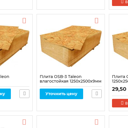
В
aleon
Плита OSB-3 Taleon
Плита 
влагостойкая 1250x2500x9мм
1250х2
м
29,50
ену
Уточнить цену
В