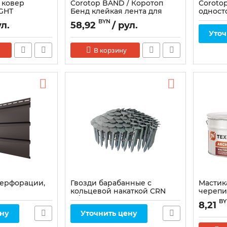
 ковер
Corotop BAND / Коротоп
Corotop
GHT
Бенд клейкая лента для
одност
пароизоляции 50мм * 25м
лента 
BYN
ул.
58,92
/ рул.
(60мм*
Уточ
В корзину
перфорации,
Гвозди барабанные с
Мастик
кольцевой накаткой CRN
череп
31/32 BKRI cnk, шт
B
8,21
ену
Уточнить цену