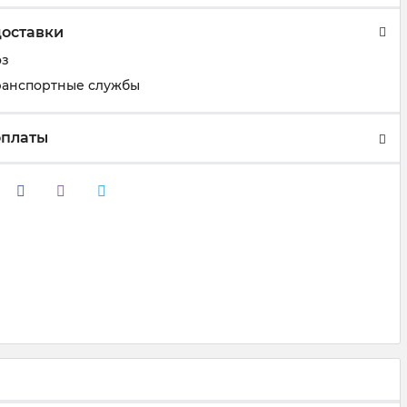
доставки
оз
ранспортные службы
оплаты