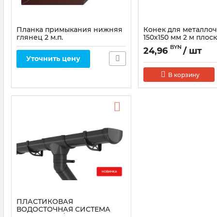
Планка примыкания нижняя
Конек для металло
глянец 2 м.п.
150х150 мм 2 м плос
коричневый
BYN
24,96
/ шт
Уточнить цену
В корзину
ПЛАСТИКОВАЯ
ВОДОСТОЧНАЯ СИСТЕМА