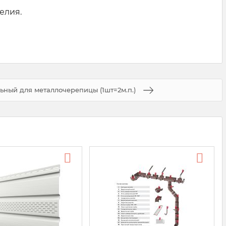
делия.
ьный для металлочерепицы (1шт=2м.п.)