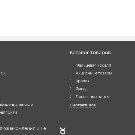
Каталог товаров
Фальцевая кровля
осы
Акционные товары
Кровля
Фасад
Древесные плиты
нфиденцальности
Смотреть все
овляСити
я ознакомления и не