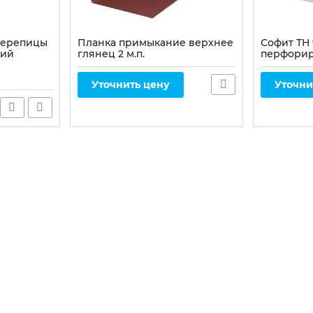
черепицы
Планка примыкание верхнее
Софит ТН
кий
глянец 2 м.п.
перфорир
Артикул:
697
Уточнить цену
Уточни