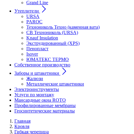
Grand Line
Утеплители
URSA
PAROC
Технониколь Техно (каменная вата)
СВ Технониколь (URSA)
Knauf Insulation
Экструдированный (XPS)
Пенопласт
Isover
ЮМАТЕКС ТЕРМО
Собственное производство
Заборы и штакетники
Жалюзи
Металлические штакетники
Электроинструменты
Услуги по монтажу
Мансардные окна ROTO
Профилированные мембраны
Геосинтетические материалы
Главная
Кровля
Гибкая черепица