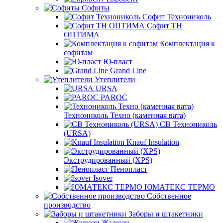
Софиты
Софит Технониколь
Софит ТН
ОПТИМА
Комплектация к
софитам
Ю-пласт
Grand Line
Утеплители
URSA
PAROC
Технониколь Техно (каменная вата)
СВ Технониколь
(URSA)
Knauf Insulation
Экструдированный (XPS)
Пенопласт
Isover
ЮМАТЕКС ТЕРМО
Собственное
производство
Заборы и штакетники
Жалюзи