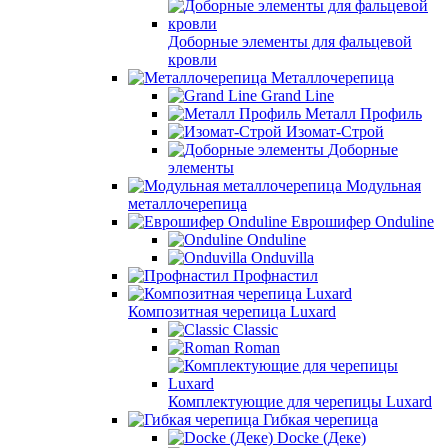
Доборные элементы для фальцевой
кровли
Металлочерепица
Grand Line
Металл Профиль
Изомат-Строй
Доборные
элементы
Модульная
металлочерепица
Еврошифер Onduline
Onduline
Onduvilla
Профнастил
Композитная черепица Luxard
Сlassic
Roman
Комплектующие для черепицы Luxard
Гибкая черепица
Docke (Деке)