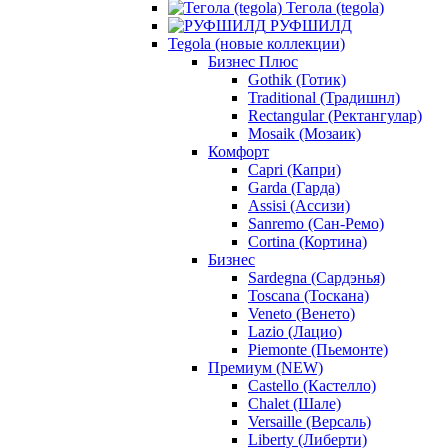
Тегола (tegola)
РУФШИЛД
Tegola (новые коллекции)
Бизнес Плюс
Gothik (Готик)
Traditional (Традишнл)
Rectangular (Ректангулар)
Mosaik (Мозаик)
Комфорт
Capri (Капри)
Garda (Гарда)
Assisi (Ассизи)
Sanremo (Сан-Ремо)
Cortina (Кортина)
Бизнес
Sardegna (Сардэнья)
Toscana (Тоскана)
Veneto (Венето)
Lazio (Лацио)
Piemonte (Пьемонте)
Премиум (NEW)
Castello (Кастелло)
Chalet (Шале)
Versaille (Версаль)
Liberty (Либерти)