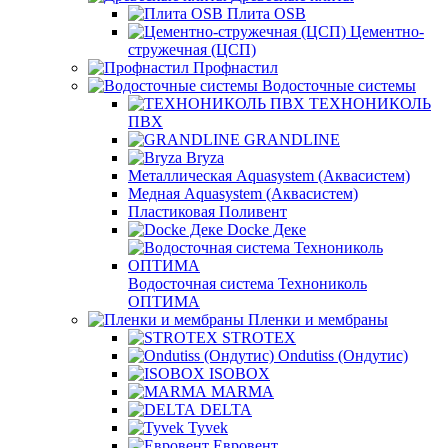
Плита OSB
Цементно-
стружечная (ЦСП)
Профнастил
Водосточные системы
ТЕХНОНИКОЛЬ
ПВХ
GRANDLINE
Bryza
Металлическая Aquasystem (Аквасистем)
Медная Aquasystem (Аквасистем)
Пластиковая Поливент
Docke Деке
Водосточная система Технониколь
ОПТИМА
Пленки и мембраны
STROTEX
Ondutiss (Ондутис)
ISOBOX
MARMA
DELTA
Tyvek
Евровент