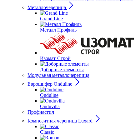
Металлочерепица
Grand Line
Металл Профиль
Изомат-Строй
Доборные элементы
Модульная металлочерепица
Еврошифер Onduline
Onduline
Onduvilla
Профнастил
Композитная черепица Luxard
Сlassic