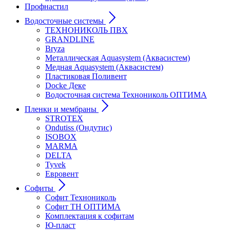
Профнастил
Водосточные системы
ТЕХНОНИКОЛЬ ПВХ
GRANDLINE
Bryza
Металлическая Aquasystem (Аквасистем)
Медная Aquasystem (Аквасистем)
Пластиковая Поливент
Docke Деке
Водосточная система Технониколь ОПТИМА
Пленки и мембраны
STROTEX
Ondutiss (Ондутис)
ISOBOX
MARMA
DELTA
Tyvek
Евровент
Софиты
Софит Технониколь
Софит ТН ОПТИМА
Комплектация к софитам
Ю-пласт