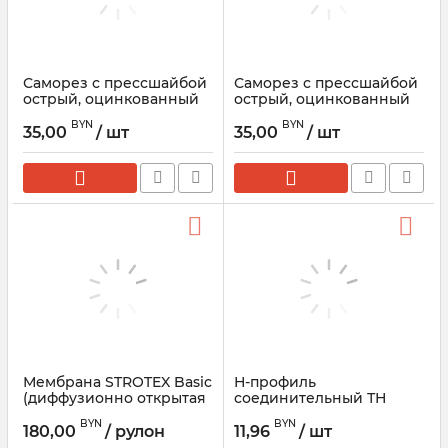
Саморез с прессшайбой
Саморез с прессшайбой
острый, оцинкованный
острый, оцинкованный
4.2х19мм, 1000шт
4.2х16мм, 1000шт
BYN
BYN
35,00
/ шт
35,00
/ шт
Мембрана STROTEX Basic
Н-профиль
(диффузионно открытая
соединительный ТН
пленка для кровли)
Оптима Жасмин
BYN
BYN
180,00
/ рулон
11,96
/ шт
Артикул:
81735