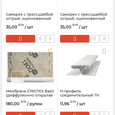
Саморез с прессшайбой
Саморез с прессшайбой
острый, оцинкованный
острый, оцинкованный
4.2х19мм, 1000шт
4.2х16мм, 1000шт
BYN
BYN
35,00
/ шт
35,00
/ шт
Мембрана STROTEX Basic
Н-профиль
(диффузионно открытая
соединительный ТН
пленка для кровли)
Оптима Жасмин
BYN
BYN
180,00
/ рулон
11,96
/ шт
Артикул:
81735