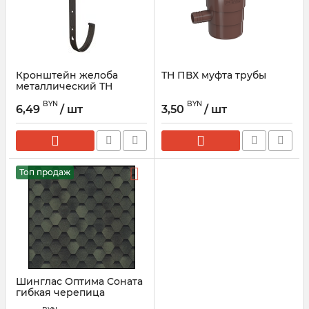
Кронштейн желоба
ТН ПВХ муфта трубы
металлический ТН
ОПТИМА, темно-
BYN
BYN
коричневый
6,49
/ шт
3,50
/ шт
Топ продаж
Шинглас Оптима Соната
гибкая черепица
ТЕХНОНИКОЛЬ