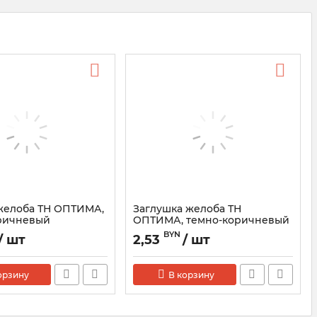
желоба ТН ОПТИМА,
Заглушка желоба ТН
ричневый
ОПТИМА, темно-коричневый
BYN
/ шт
2,53
/ шт
орзину
В корзину