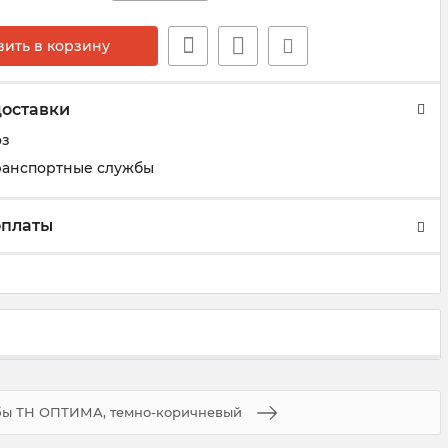
вить в корзину
доставки
оз
ранспортные службы
оплаты
бы ТН ОПТИМА, темно-коричневый