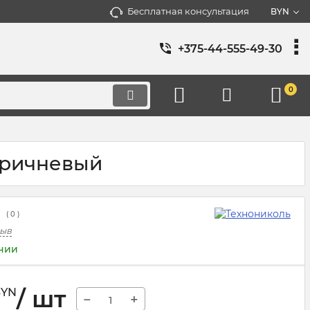
Бесплатная консультация
BYN
+375-44-555-49-30
0
оричневый
(
0
)
зыв
ичии
/ шт
BYN
−
+