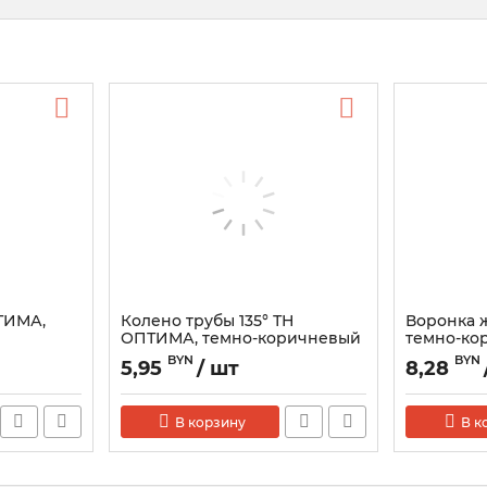
ТИМА,
Колено трубы 135° ТН
Воронка 
ОПТИМА, темно-коричневый
темно-ко
BYN
BYN
5,95
/ шт
8,28
В корзину
В к