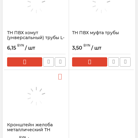
ТН ПВХ хомут
ТН ПВХ муфта трубы
(унверсальный) трубы L-
180мм
BYN
BYN
6,15
/ шт
3,50
/ шт
Кронштейн желоба
металлический ТН
ОПТИМА, темно-
BYN