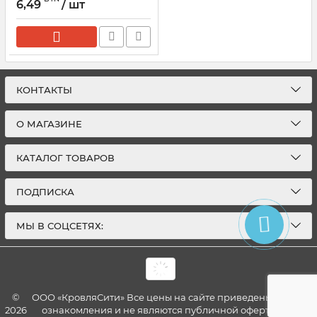
коричневый
6,49
/ шт
КОНТАКТЫ
О МАГАЗИНЕ
КАТАЛОГ ТОВАРОВ
ПОДПИСКА
МЫ В СОЦСЕТЯХ:
©
ООО «КровляСити» Все цены на сайте приведены для
2026
ознакомления и не являются публичной офертой