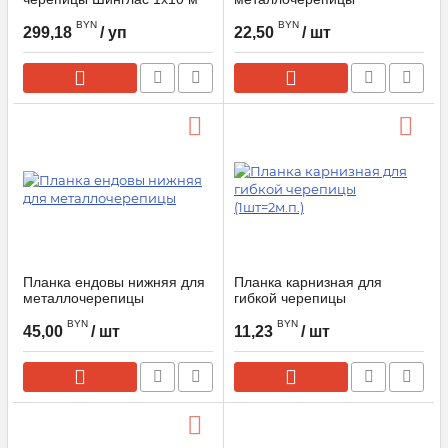
(1шт=2м.п.)
BYN
BYN
299,18
/ уп
22,50
/ шт
Планка ендовы нижняя для
Планка карнизная для
металлочерепицы
гибкой черепицы
(1шт=2м.п.)
BYN
BYN
45,00
/ шт
11,23
/ шт