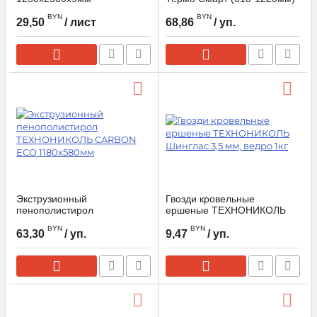
BYN
BYN
29,50
/ лист
68,86
/ уп.
Экструзионный
Гвозди кровельные
пенополистирол
ершеные ТЕХНОНИКОЛЬ
ТЕХНОНИКОЛЬ CARBON
Шинглас 3,5 мм, ведро 1кг
BYN
BYN
ECO 1180х580мм
63,30
/ уп.
9,47
/ уп.