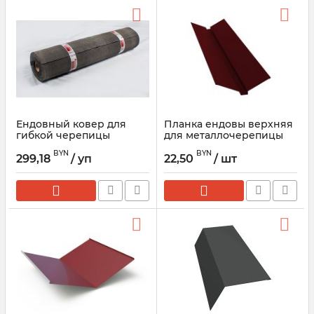
Ендовный ковер для
Планка ендовы верхняя
гибкой черепицы
для металлочерепицы
Шинглас 1х10 м
(1шт=2м.п.)
BYN
BYN
299,18
/ уп
22,50
/ шт