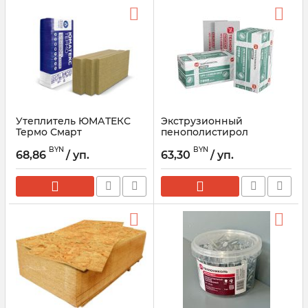
Утеплитель ЮМАТЕКС
Экструзионный
Термо Смарт
пенополистирол
(610*1220мм)
ТЕХНОНИКОЛЬ CARBON
BYN
BYN
ECO 1180х580мм
68,86
/ уп.
63,30
/ уп.