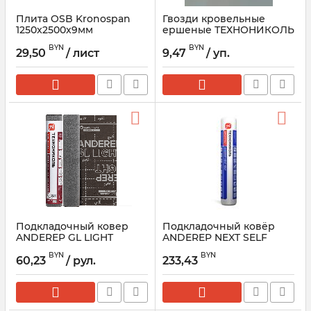
Плита OSB Kronospan
Гвозди кровельные
1250x2500x9мм
ершеные ТЕХНОНИКОЛЬ
Шинглас 3,5 мм, ведро
BYN
BYN
1кг
29,50
/ лист
9,47
/ уп.
Подкладочный ковер
Подкладочный ковёр
ANDEREP GL LIGHT
ANDEREP NEXT SELF
самоклеящийся
BYN
BYN
60,23
/ рул.
233,43