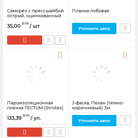
Саморез с прессшайбой
Планка лобовая
острый, оцинкованный
4.2х19мм, 1000шт
BYN
35,00
/ шт
Уточнить цену
Пароизоляционная
J-фаска, Пекан (темно-
пленка TECTUM (Strotex)
коричневый) 3м,
110 PI (1,5*50) 75 м2
Технониколь
BYN
133,39
/ уп.
Артикул:
697198
Уточнить цену