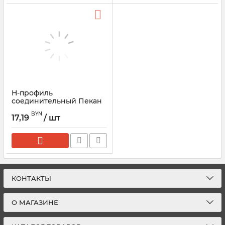
Н-профиль
соединительный Пекан
(темно-коричневый)
BYN
Технониколь
17,19
/ шт
КОНТАКТЫ
О МАГАЗИНЕ