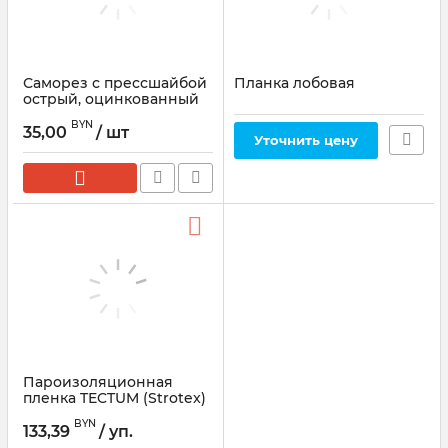
Саморез с прессшайбой
Планка лобовая
острый, оцинкованный
4.2х19мм, 1000шт
BYN
35,00
/ шт
Уточнить цену
Пароизоляционная
пленка TECTUM (Strotex)
110 PI (1,5*50) 75 м2
BYN
133,39
/ уп.