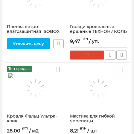
Пленка ветро-
Гвозди кровельные
влагозащитная ISOBOX
ершеные ТЕХНОНИКОЛЬ
А 100
Шинглас 3,5 мм, ведро
BYN
1кг
9,47
/ уп.
Уточнить цену
Топ продаж
Кровля Фальц Ультра-
Мастика для гибкой
клик
черепицы
ТЕХНОНИКОЛЬ
BYN
BYN
28,00
/ м2
8,21
/ шт