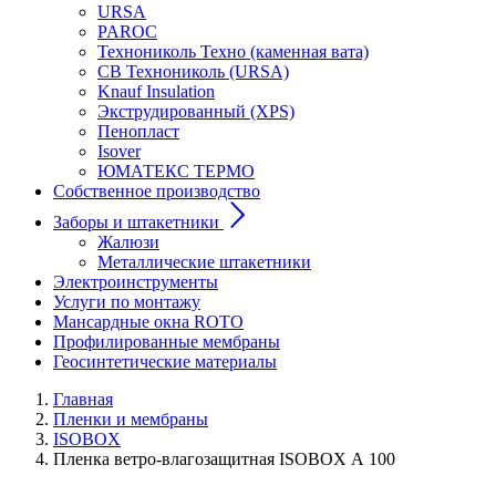
URSA
PAROC
Технониколь Техно (каменная вата)
СВ Технониколь (URSA)
Knauf Insulation
Экструдированный (XPS)
Пенопласт
Isover
ЮМАТЕКС ТЕРМО
Собственное производство
Заборы и штакетники
Жалюзи
Металлические штакетники
Электроинструменты
Услуги по монтажу
Мансардные окна ROTO
Профилированные мембраны
Геосинтетические материалы
Главная
Пленки и мембраны
ISOBOX
Пленка ветро-влагозащитная ISOBOX А 100