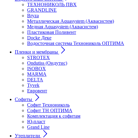
ТЕХНОНИКОЛЬ ПВХ
GRANDLINE
Bryza
Металлическая Aquasystem (Аквасистем)
Медная Aquasystem (Аквасистем)
Пластиковая Поливент
Docke Деке
Водосточная система Технониколь ОПТИМА
Пленки и мембраны
STROTEX
Ondutiss (Ондутис)
ISOBOX
MARMA
DELTA
Tyvek
Евровент
Софиты
Софит Технониколь
Софит ТН ОПТИМА
Комплектация к софитам
Ю-пласт
Grand Line
Утеплители