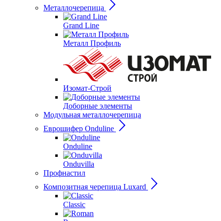
Металлочерепица
Grand Line
Металл Профиль
Изомат-Строй
Доборные элементы
Модульная металлочерепица
Еврошифер Onduline
Onduline
Onduvilla
Профнастил
Композитная черепица Luxard
Сlassic