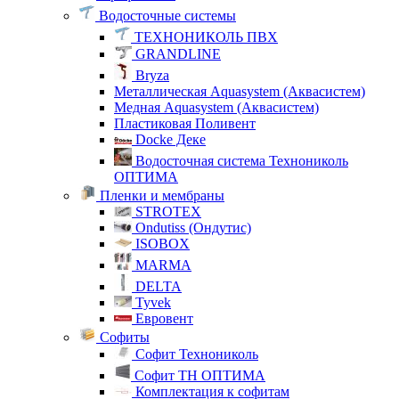
Водосточные системы
ТЕХНОНИКОЛЬ ПВХ
GRANDLINE
Bryza
Металлическая Aquasystem (Аквасистем)
Медная Aquasystem (Аквасистем)
Пластиковая Поливент
Docke Деке
Водосточная система Технониколь
ОПТИМА
Пленки и мембраны
STROTEX
Ondutiss (Ондутис)
ISOBOX
MARMA
DELTA
Tyvek
Евровент
Софиты
Софит Технониколь
Софит ТН ОПТИМА
Комплектация к софитам