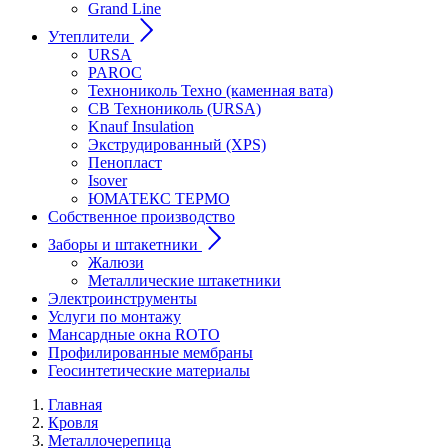
Grand Line
Утеплители
URSA
PAROC
Технониколь Техно (каменная вата)
СВ Технониколь (URSA)
Knauf Insulation
Экструдированный (XPS)
Пенопласт
Isover
ЮМАТЕКС ТЕРМО
Собственное производство
Заборы и штакетники
Жалюзи
Металлические штакетники
Электроинструменты
Услуги по монтажу
Мансардные окна ROTO
Профилированные мембраны
Геосинтетические материалы
Главная
Кровля
Металлочерепица