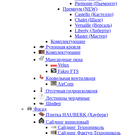
Piemonte (Пьемонте)
Премиум (NEW)
Castello (Кастелло)
Chalet (Шале)
Versaille (Версаль)
Liberty (Либерти)
Master (Мастер)
Комплектующие
Рулонная кровля
Комплектующие
Мансардные окна
Velux
Fakro FTS
Кровельная вентиляция
AirCorp
Отсечная гидроизоляция
Лестницы чердачные
Шифер
Фасад
Плитка HAUBERK (Хауберк)
Сайдинг виниловый
Сайдинг Технониколь
Сайдинг Фактур Технониколь