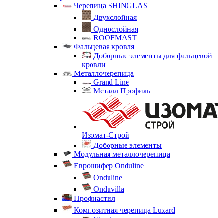
Черепица SHINGLAS
Двухслойная
Однослойная
ROOFMAST
Фальцевая кровля
Доборные элементы для фальцевой
кровли
Металлочерепица
Grand Line
Металл Профиль
Изомат-Строй
Доборные элементы
Модульная металлочерепица
Еврошифер Onduline
Onduline
Onduvilla
Профнастил
Композитная черепица Luxard