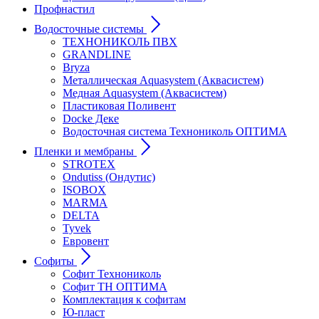
Профнастил
Водосточные системы
ТЕХНОНИКОЛЬ ПВХ
GRANDLINE
Bryza
Металлическая Aquasystem (Аквасистем)
Медная Aquasystem (Аквасистем)
Пластиковая Поливент
Docke Деке
Водосточная система Технониколь ОПТИМА
Пленки и мембраны
STROTEX
Ondutiss (Ондутис)
ISOBOX
MARMA
DELTA
Tyvek
Евровент
Софиты
Софит Технониколь
Софит ТН ОПТИМА
Комплектация к софитам
Ю-пласт