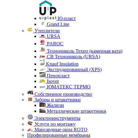
Ю-пласт
Grand Line
Утеплители
URSA
PAROC
Технониколь Техно (каменная вата)
СВ Технониколь (URSA)
Knauf Insulation
Экструдированный (XPS)
Пенопласт
Isover
ЮМАТЕКС ТЕРМО
Собственное производство
Заборы и штакетники
Жалюзи
Металлические штакетники
Электроинструменты
Услуги по монтажу
Мансардные окна ROTO
Профилированные мембраны