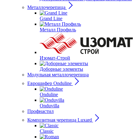
Металлочерепица
Grand Line
Металл Профиль
Изомат-Строй
Доборные элементы
Модульная металлочерепица
Еврошифер Onduline
Onduline
Onduvilla
Профнастил
Композитная черепица Luxard
Сlassic