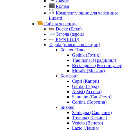
Сlassic
Roman
Комплектующие для черепицы
Luxard
Гибкая черепица
Docke (Деке)
Тегола (tegola)
РУФШИЛД
Tegola (новые коллекции)
Бизнес Плюс
Gothik (Готик)
Traditional (Традишнл)
Rectangular (Ректангулар)
Mosaik (Мозаик)
Комфорт
Capri (Капри)
Garda (Гарда)
Assisi (Ассизи)
Sanremo (Сан-Ремо)
Cortina (Кортина)
Бизнес
Sardegna (Сардэнья)
Toscana (Тоскана)
Veneto (Венето)
Lazio (Лацио)