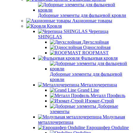
Доборные элементы для фальцевой кровли
Акционные товары
Кровля
Черепица
SHINGLAS
Двухслойная
Однослойная
ROOFMAST
Фальцевая кровля
Доборные элементы для фальцевой
кровли
Металлочерепица
Grand Line
Металл Профиль
Изомат-Строй
Доборные
элементы
Модульная
металлочерепица
Еврошифер Onduline
Onduline