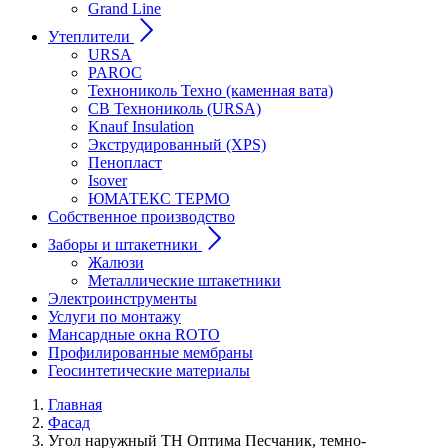
Grand Line
Утеплители
URSA
PAROC
Технониколь Техно (каменная вата)
СВ Технониколь (URSA)
Knauf Insulation
Экструдированный (XPS)
Пенопласт
Isover
ЮМАТЕКС ТЕРМО
Собственное производство
Заборы и штакетники
Жалюзи
Металлические штакетники
Электроинструменты
Услуги по монтажу
Мансардные окна ROTO
Профилированные мембраны
Геосинтетические материалы
Главная
Фасад
Угол наружный ТН Оптима Песчаник, темно-