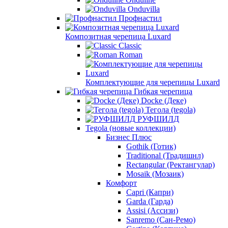
Onduvilla
Профнастил
Композитная черепица Luxard
Сlassic
Roman
Комплектующие для черепицы Luxard
Гибкая черепица
Docke (Деке)
Тегола (tegola)
РУФШИЛД
Tegola (новые коллекции)
Бизнес Плюс
Gothik (Готик)
Traditional (Традишнл)
Rectangular (Ректангулар)
Mosaik (Мозаик)
Комфорт
Capri (Капри)
Garda (Гарда)
Assisi (Ассизи)
Sanremo (Сан-Ремо)