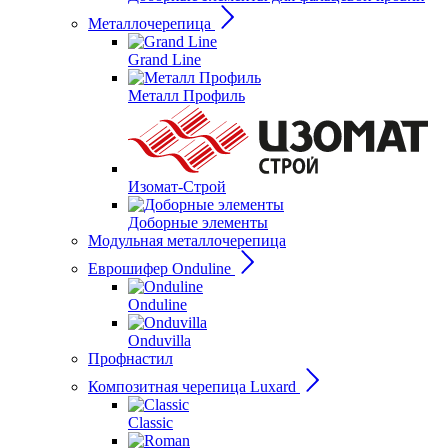
Металлочерепица
Grand Line
Металл Профиль
Изомат-Строй
Доборные элементы
Модульная металлочерепица
Еврошифер Onduline
Onduline
Onduvilla
Профнастил
Композитная черепица Luxard
Сlassic