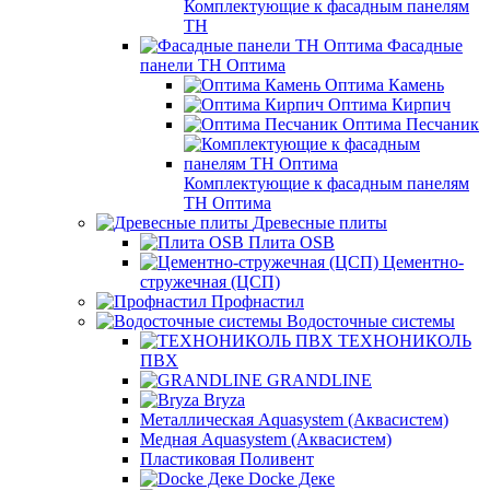
Комплектующие к фасадным панелям
ТН
Фасадные
панели ТН Оптима
Оптима Камень
Оптима Кирпич
Оптима Песчаник
Комплектующие к фасадным панелям
ТН Оптима
Древесные плиты
Плита OSB
Цементно-
стружечная (ЦСП)
Профнастил
Водосточные системы
ТЕХНОНИКОЛЬ
ПВХ
GRANDLINE
Bryza
Металлическая Aquasystem (Аквасистем)
Медная Aquasystem (Аквасистем)
Пластиковая Поливент
Docke Деке