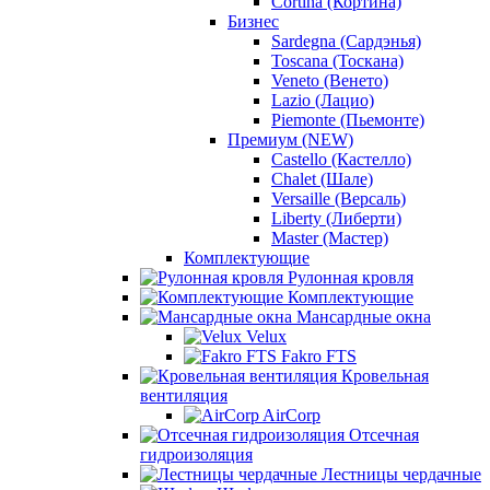
Cortina (Кортина)
Бизнес
Sardegna (Сардэнья)
Toscana (Тоскана)
Veneto (Венето)
Lazio (Лацио)
Piemonte (Пьемонте)
Премиум (NEW)
Castello (Кастелло)
Chalet (Шале)
Versaille (Версаль)
Liberty (Либерти)
Master (Мастер)
Комплектующие
Рулонная кровля
Комплектующие
Мансардные окна
Velux
Fakro FTS
Кровельная
вентиляция
AirCorp
Отсечная
гидроизоляция
Лестницы чердачные