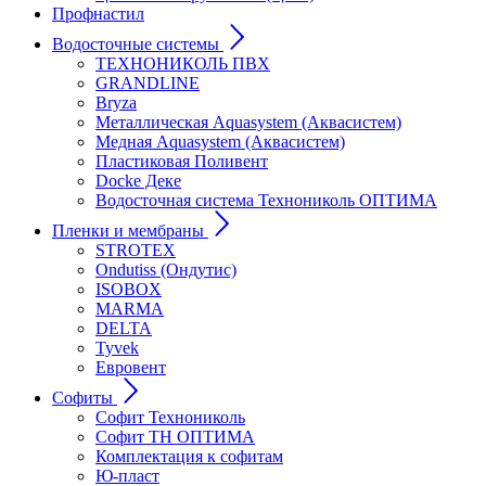
Профнастил
Водосточные системы
ТЕХНОНИКОЛЬ ПВХ
GRANDLINE
Bryza
Металлическая Aquasystem (Аквасистем)
Медная Aquasystem (Аквасистем)
Пластиковая Поливент
Docke Деке
Водосточная система Технониколь ОПТИМА
Пленки и мембраны
STROTEX
Ondutiss (Ондутис)
ISOBOX
MARMA
DELTA
Tyvek
Евровент
Софиты
Софит Технониколь
Софит ТН ОПТИМА
Комплектация к софитам
Ю-пласт