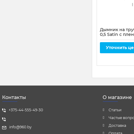
Дымник на тру
0,5 Satin с пле
зеленый мох
Уточнить ц
Контакты
О магазине
+375-44-555-49-30
Статьи
Частые вопр
Доставка
info@960.by
Оплата