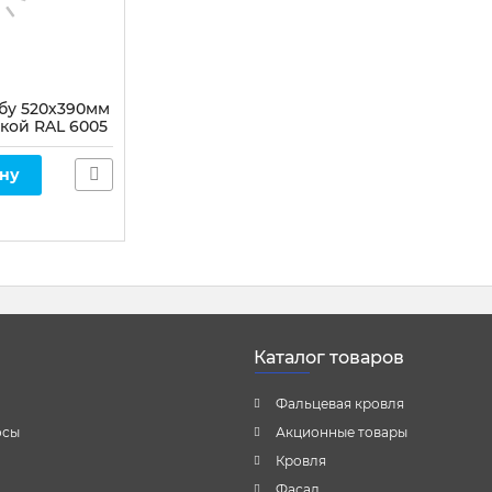
бу 520х390мм
нкой RAL 6005
ену
Каталог товаров
Фальцевая кровля
осы
Акционные товары
Кровля
Фасад