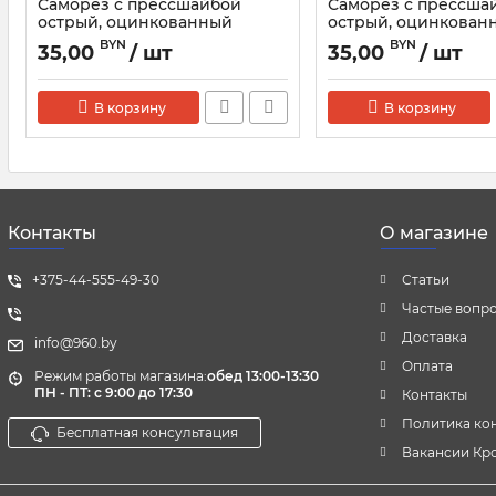
Саморез с прессшайбой
Саморез с прессша
острый, оцинкованный
острый, оцинкован
4.2х19мм, 1000шт
4.2х16мм, 1000шт
BYN
BYN
35,00
/ шт
35,00
/ шт
В корзину
В корзину
Контакты
О магазине
+375-44-555-49-30
Статьи
Частые вопр
Доставка
info@960.by
Оплата
Режим работы магазина:
обед 13:00-13:30
ПН - ПТ: с 9:00 до 17:30
Контакты
Политика ко
Бесплатная консультация
Вакансии Кр