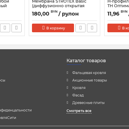
йбой
Мембрана STROTEX Basic
Н-профил
ный
(диффузионно открытая
ТН Оптим
пленка для кровли)
Артикул:
817
BYN
BYN
180,00
/ рулон
11,96
В корзину
В к
Каталог товаров
Фальцевая кровля
осы
Акционные товары
Кровля
Фасад
Древесные плиты
нфиденцальности
Смотреть все
овляСити