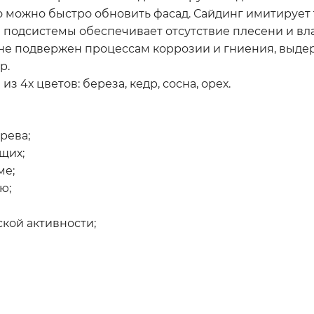
 можно быстро обновить фасад. Сайдинг имитирует т
одсистемы обеспечивает отсутствие плесени и влаг
е подвержен процессам коррозии и гниения, выдер
р.
 4х цветов: береза, кедр, сосна, орех.
рева;
щих;
ме;
ю;
кой активности;