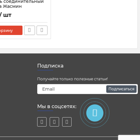
ь соединительный
а Жасмин
35
/ шт
орзину
Подписка
Получайте только полезные статьи!
Подписаться
Мы в соцсетях: