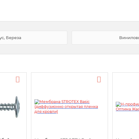
с, Береза
Виниловы