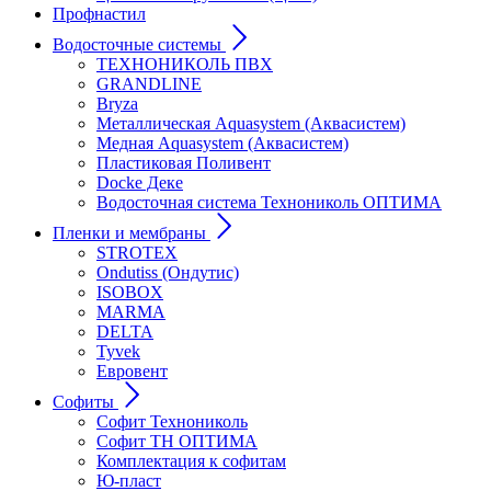
Профнастил
Водосточные системы
ТЕХНОНИКОЛЬ ПВХ
GRANDLINE
Bryza
Металлическая Aquasystem (Аквасистем)
Медная Aquasystem (Аквасистем)
Пластиковая Поливент
Docke Деке
Водосточная система Технониколь ОПТИМА
Пленки и мембраны
STROTEX
Ondutiss (Ондутис)
ISOBOX
MARMA
DELTA
Tyvek
Евровент
Софиты
Софит Технониколь
Софит ТН ОПТИМА
Комплектация к софитам
Ю-пласт