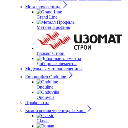
Металлочерепица
Grand Line
Металл Профиль
Изомат-Строй
Доборные элементы
Модульная металлочерепица
Еврошифер Onduline
Onduline
Onduvilla
Профнастил
Композитная черепица Luxard
Сlassic