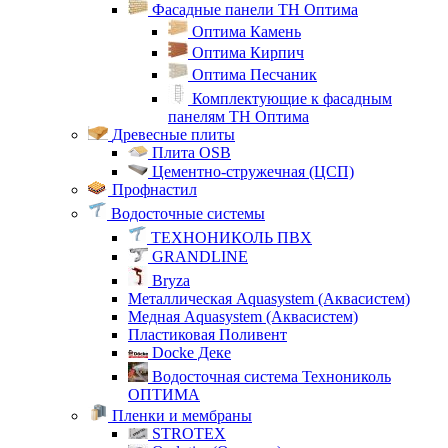
Фасадные панели ТН Оптима
Оптима Камень
Оптима Кирпич
Оптима Песчаник
Комплектующие к фасадным
панелям ТН Оптима
Древесные плиты
Плита OSB
Цементно-стружечная (ЦСП)
Профнастил
Водосточные системы
ТЕХНОНИКОЛЬ ПВХ
GRANDLINE
Bryza
Металлическая Aquasystem (Аквасистем)
Медная Aquasystem (Аквасистем)
Пластиковая Поливент
Docke Деке
Водосточная система Технониколь
ОПТИМА
Пленки и мембраны
STROTEX