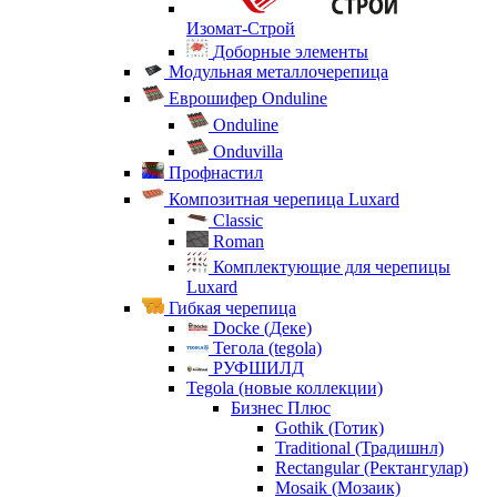
Изомат-Строй
Доборные элементы
Модульная металлочерепица
Еврошифер Onduline
Onduline
Onduvilla
Профнастил
Композитная черепица Luxard
Сlassic
Roman
Комплектующие для черепицы
Luxard
Гибкая черепица
Docke (Деке)
Тегола (tegola)
РУФШИЛД
Tegola (новые коллекции)
Бизнес Плюс
Gothik (Готик)
Traditional (Традишнл)
Rectangular (Ректангулар)
Mosaik (Мозаик)