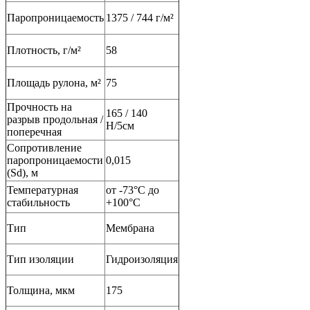
Паропроницаемость
1375 / 744 г/м²
Плотность, г/м²
58
Площадь рулона, м²
75
Прочность на
165 / 140
разрыв продольная /
Н/5см
поперечная
Сопротивление
паропроницаемости
0,015
(Sd), м
Температурная
от -73°С до
стабильность
+100°С
Тип
Мембрана
Тип изоляции
Гидроизоляция
Толщина, мкм
175