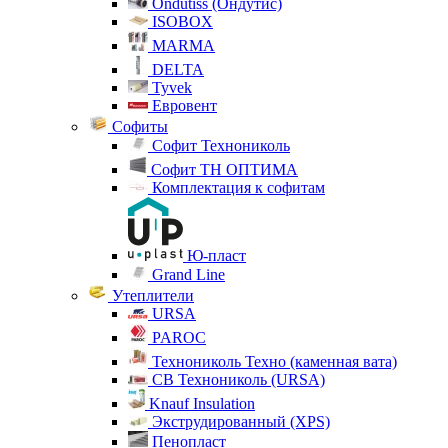
Ondutiss (Ондутис)
ISOBOX
MARMA
DELTA
Tyvek
Евровент
Софиты
Софит Технониколь
Софит ТН ОПТИМА
Комплектация к софитам
Ю-пласт
Grand Line
Утеплители
URSA
PAROC
Технониколь Техно (каменная вата)
СВ Технониколь (URSA)
Knauf Insulation
Экструдированный (XPS)
Пенопласт