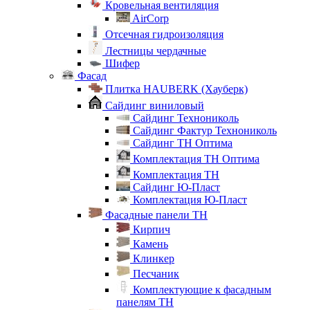
Кровельная вентиляция
AirCorp
Отсечная гидроизоляция
Лестницы чердачные
Шифер
Фасад
Плитка HAUBERK (Хауберк)
Сайдинг виниловый
Сайдинг Технониколь
Сайдинг Фактур Технониколь
Сайдинг ТН Оптима
Комплектация ТН Оптима
Комплектация ТН
Сайдинг Ю-Пласт
Комплектация Ю-Пласт
Фасадные панели ТН
Кирпич
Камень
Клинкер
Песчаник
Комплектующие к фасадным
панелям ТН