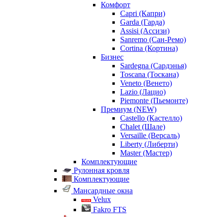
Комфорт
Capri (Капри)
Garda (Гарда)
Assisi (Ассизи)
Sanremo (Сан-Ремо)
Cortina (Кортина)
Бизнес
Sardegna (Сардэнья)
Toscana (Тоскана)
Veneto (Венето)
Lazio (Лацио)
Piemonte (Пьемонте)
Премиум (NEW)
Castello (Кастелло)
Chalet (Шале)
Versaille (Версаль)
Liberty (Либерти)
Master (Мастер)
Комплектующие
Рулонная кровля
Комплектующие
Мансардные окна
Velux
Fakro FTS