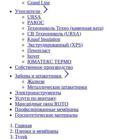
Grand Line
Утеплители
URSA
PAROC
Технониколь Техно (каменная вата)
СВ Технониколь (URSA)
Knauf Insulation
Экструдированный (XPS)
Пенопласт
Isover
ЮМАТЕКС ТЕРМО
Собственное производство
Заборы и штакетники
Жалюзи
Металлические штакетники
Электроинструменты
Услуги по монтажу
Мансардные окна ROTO
Профилированные мембраны
Геосинтетические материалы
Главная
Пленки и мембраны
Tyvek