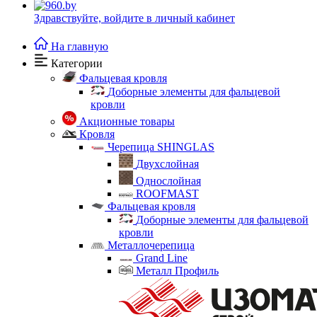
Здравствуйте,
войдите в личный кабинет
На главную
Категории
Фальцевая кровля
Доборные элементы для фальцевой
кровли
Акционные товары
Кровля
Черепица SHINGLAS
Двухслойная
Однослойная
ROOFMAST
Фальцевая кровля
Доборные элементы для фальцевой
кровли
Металлочерепица
Grand Line
Металл Профиль