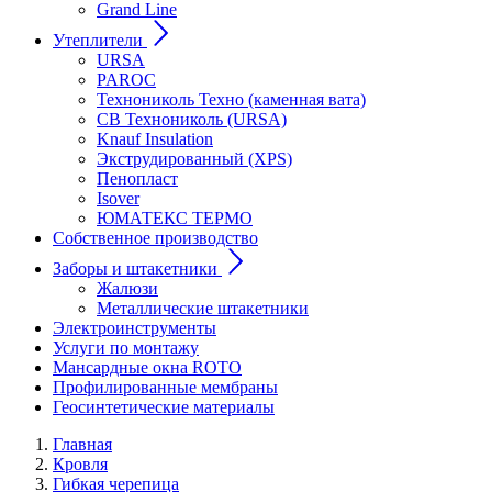
Grand Line
Утеплители
URSA
PAROC
Технониколь Техно (каменная вата)
СВ Технониколь (URSA)
Knauf Insulation
Экструдированный (XPS)
Пенопласт
Isover
ЮМАТЕКС ТЕРМО
Собственное производство
Заборы и штакетники
Жалюзи
Металлические штакетники
Электроинструменты
Услуги по монтажу
Мансардные окна ROTO
Профилированные мембраны
Геосинтетические материалы
Главная
Кровля
Гибкая черепица