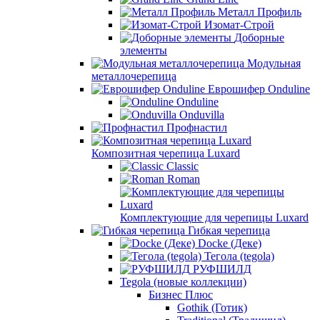
Металл Профиль
Изомат-Строй
Доборные
элементы
Модульная
металлочерепица
Еврошифер Onduline
Onduline
Onduvilla
Профнастил
Композитная черепица Luxard
Сlassic
Roman
Комплектующие для черепицы Luxard
Гибкая черепица
Docke (Деке)
Тегола (tegola)
РУФШИЛД
Tegola (новые коллекции)
Бизнес Плюс
Gothik (Готик)