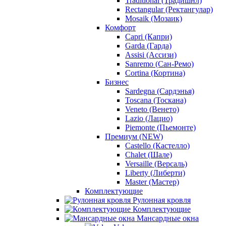
Traditional (Традишнл)
Rectangular (Ректангулар)
Mosaik (Мозаик)
Комфорт
Capri (Капри)
Garda (Гарда)
Assisi (Ассизи)
Sanremo (Сан-Ремо)
Cortina (Кортина)
Бизнес
Sardegna (Сардэнья)
Toscana (Тоскана)
Veneto (Венето)
Lazio (Лацио)
Piemonte (Пьемонте)
Премиум (NEW)
Castello (Кастелло)
Chalet (Шале)
Versaille (Версаль)
Liberty (Либерти)
Master (Мастер)
Комплектующие
Рулонная кровля
Комплектующие
Мансардные окна