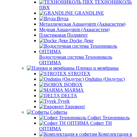
ТЕХНОНИКОЛЬ
ПВХ
GRANDLINE
Bryza
Металлическая Aquasystem (Аквасистем)
Медная Aquasystem (Аквасистем)
Пластиковая Поливент
Docke Деке
Водосточная система Технониколь
ОПТИМА
Пленки и мембраны
STROTEX
Ondutiss (Ондутис)
ISOBOX
MARMA
DELTA
Tyvek
Евровент
Софиты
Софит Технониколь
Софит ТН
ОПТИМА
Комплектация к