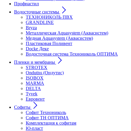
Профнастил
Водосточные системы
ТЕХНОНИКОЛЬ ПВХ
GRANDLINE
Bryza
Металлическая Aquasystem (Аквасистем)
Медная Aquasystem (Аквасистем)
Пластиковая Поливент
Docke Деке
Водосточная система Технониколь ОПТИМА
Пленки и мембраны
STROTEX
Ondutiss (Ондутис)
ISOBOX
MARMA
DELTA
Tyvek
Евровент
Софиты
Софит Технониколь
Софит ТН ОПТИМА
Комплектация к софитам
Ю-пласт