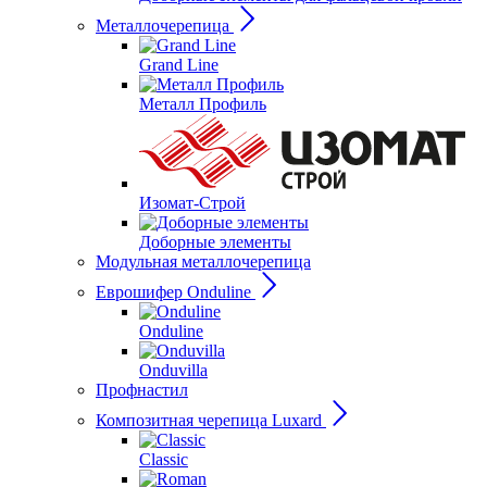
Металлочерепица
Grand Line
Металл Профиль
Изомат-Строй
Доборные элементы
Модульная металлочерепица
Еврошифер Onduline
Onduline
Onduvilla
Профнастил
Композитная черепица Luxard
Сlassic