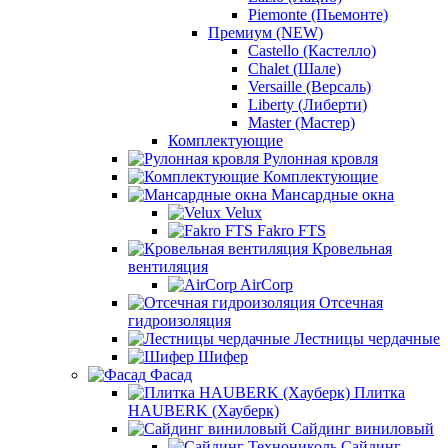
Piemonte (Пьемонте)
Премиум (NEW)
Castello (Кастелло)
Chalet (Шале)
Versaille (Версаль)
Liberty (Либерти)
Master (Мастер)
Комплектующие
Рулонная кровля
Комплектующие
Мансардные окна
Velux
Fakro FTS
Кровельная
вентиляция
AirCorp
Отсечная
гидроизоляция
Лестницы чердачные
Шифер
Фасад
Плитка
HAUBERK (Хауберк)
Сайдинг виниловый
Сайдинг