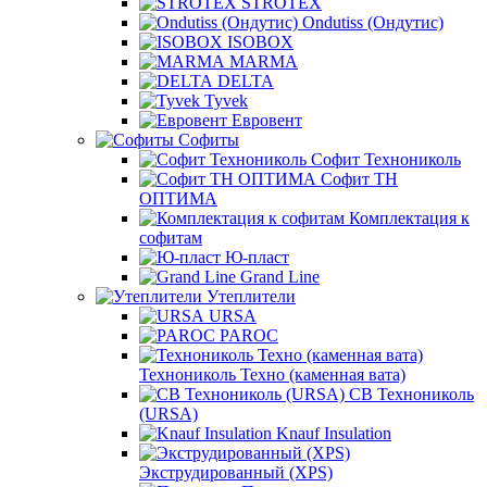
STROTEX
Ondutiss (Ондутис)
ISOBOX
MARMA
DELTA
Tyvek
Евровент
Софиты
Софит Технониколь
Софит ТН
ОПТИМА
Комплектация к
софитам
Ю-пласт
Grand Line
Утеплители
URSA
PAROC
Технониколь Техно (каменная вата)
СВ Технониколь
(URSA)
Knauf Insulation
Экструдированный (XPS)