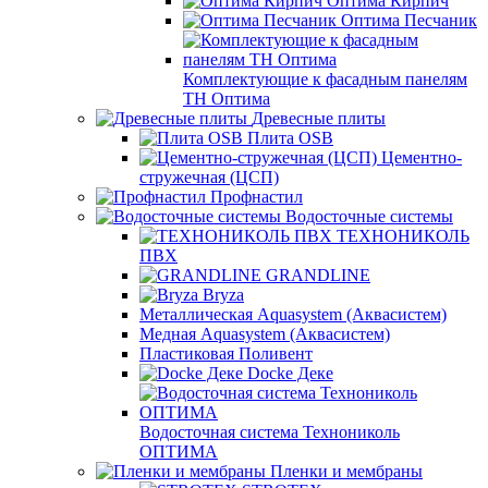
Оптима Кирпич
Оптима Песчаник
Комплектующие к фасадным панелям
ТН Оптима
Древесные плиты
Плита OSB
Цементно-
стружечная (ЦСП)
Профнастил
Водосточные системы
ТЕХНОНИКОЛЬ
ПВХ
GRANDLINE
Bryza
Металлическая Aquasystem (Аквасистем)
Медная Aquasystem (Аквасистем)
Пластиковая Поливент
Docke Деке
Водосточная система Технониколь
ОПТИМА
Пленки и мембраны