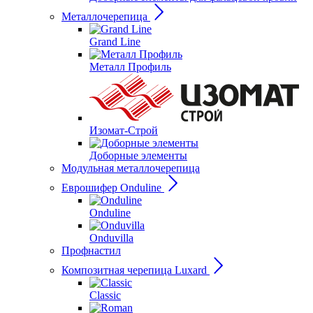
Металлочерепица
Grand Line
Металл Профиль
Изомат-Строй
Доборные элементы
Модульная металлочерепица
Еврошифер Onduline
Onduline
Onduvilla
Профнастил
Композитная черепица Luxard
Сlassic