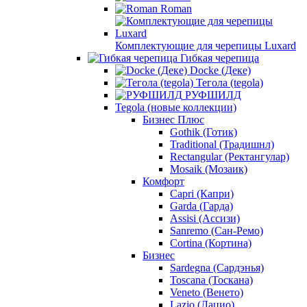
Roman
Комплектующие для черепицы Luxard
Гибкая черепица
Docke (Деке)
Тегола (tegola)
РУФШИЛД
Tegola (новые коллекции)
Бизнес Плюс
Gothik (Готик)
Traditional (Традишнл)
Rectangular (Ректангулар)
Mosaik (Мозаик)
Комфорт
Capri (Капри)
Garda (Гарда)
Assisi (Ассизи)
Sanremo (Сан-Ремо)
Cortina (Кортина)
Бизнес
Sardegna (Сардэнья)
Toscana (Тоскана)
Veneto (Венето)
Lazio (Лацио)