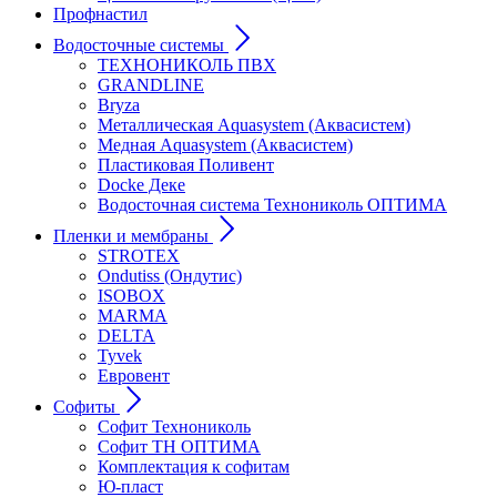
Профнастил
Водосточные системы
ТЕХНОНИКОЛЬ ПВХ
GRANDLINE
Bryza
Металлическая Aquasystem (Аквасистем)
Медная Aquasystem (Аквасистем)
Пластиковая Поливент
Docke Деке
Водосточная система Технониколь ОПТИМА
Пленки и мембраны
STROTEX
Ondutiss (Ондутис)
ISOBOX
MARMA
DELTA
Tyvek
Евровент
Софиты
Софит Технониколь
Софит ТН ОПТИМА
Комплектация к софитам
Ю-пласт