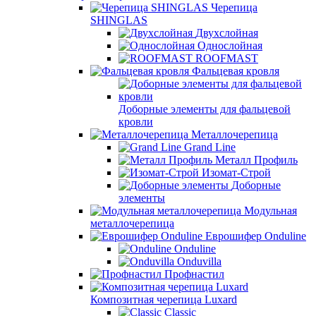
Черепица
SHINGLAS
Двухслойная
Однослойная
ROOFMAST
Фальцевая кровля
Доборные элементы для фальцевой
кровли
Металлочерепица
Grand Line
Металл Профиль
Изомат-Строй
Доборные
элементы
Модульная
металлочерепица
Еврошифер Onduline
Onduline
Onduvilla
Профнастил
Композитная черепица Luxard
Сlassic