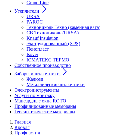
Grand Line
Утеплители
URSA
PAROC
Технониколь Техно (каменная вата)
СВ Технониколь (URSA)
Knauf Insulation
Экструдированный (XPS)
Пенопласт
Isover
ЮМАТЕКС ТЕРМО
Собственное производство
Заборы и штакетники
Жалюзи
Металлические штакетники
Электроинструменты
Услуги по монтажу
Мансардные окна ROTO
Профилированные мембраны
Геосинтетические материалы
Главная
Кровля
Профнастил