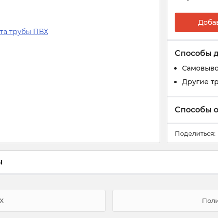
Доба
Способы 
Самовыв
Другие т
Способы 
Поделиться:
ы
ВХ
Пол