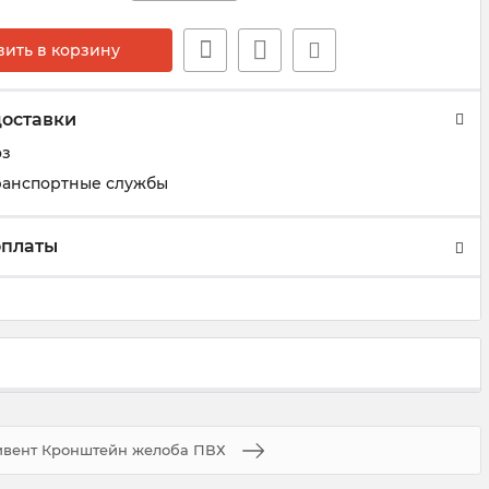
вить в корзину
доставки
оз
ранспортные службы
оплаты
ивент Кронштейн желоба ПВХ