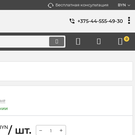
Бесплатная консультация
BYN
+375-44-555-49-30
0
зыв
ичии
/ шт.
BYN
−
+