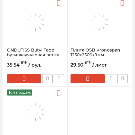
ONDUTISS Butyl Tape
Плита OSB Kronospan
бутилкаучуковая лента
1250x2500x9мм
(50 пог.м)
BYN
BYN
35,54
/ рул.
29,50
/ лист
Топ продаж