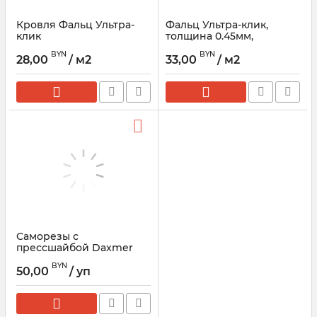
Кровля Фальц Ультра-
Фальц Ультра-клик,
клик
толщина 0.45мм,
матовый
BYN
BYN
28,00
/ м2
33,00
/ м2
Саморезы с
прессшайбой Daxmer
Pro Кликсай 4.2х25мм,
BYN
500шт
50,00
/ уп