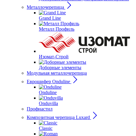
Металлочерепица
Grand Line
Металл Профиль
Изомат-Строй
Доборные элементы
Модульная металлочерепица
Еврошифер Onduline
Onduline
Onduvilla
Профнастил
Композитная черепица Luxard
Сlassic