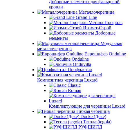
Доборные элементы для фальцевой
кровли
Металлочерепица
Grand Line
Металл Профиль
Изомат-Строй
Доборные
элементы
Модульная
металлочерепица
Еврошифер Onduline
Onduline
Onduvilla
Профнастил
Композитная черепица Luxard
Сlassic
Roman
Комплектующие для черепицы Luxard
Гибкая черепица
Docke (Деке)
Тегола (tegola)
РУФШИЛД