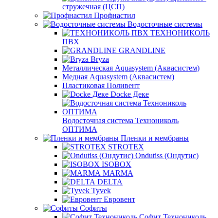
стружечная (ЦСП)
Профнастил
Водосточные системы
ТЕХНОНИКОЛЬ
ПВХ
GRANDLINE
Bryza
Металлическая Aquasystem (Аквасистем)
Медная Aquasystem (Аквасистем)
Пластиковая Поливент
Docke Деке
Водосточная система Технониколь
ОПТИМА
Пленки и мембраны
STROTEX
Ondutiss (Ондутис)
ISOBOX
MARMA
DELTA
Tyvek
Евровент
Софиты
Софит Технониколь