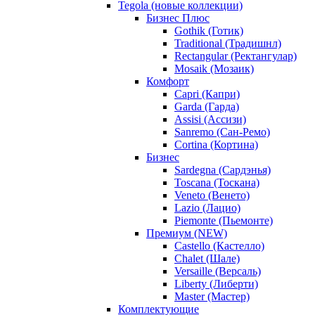
Tegola (новые коллекции)
Бизнес Плюс
Gothik (Готик)
Traditional (Традишнл)
Rectangular (Ректангулар)
Mosaik (Мозаик)
Комфорт
Capri (Капри)
Garda (Гарда)
Assisi (Ассизи)
Sanremo (Сан-Ремо)
Cortina (Кортина)
Бизнес
Sardegna (Сардэнья)
Toscana (Тоскана)
Veneto (Венето)
Lazio (Лацио)
Piemonte (Пьемонте)
Премиум (NEW)
Castello (Кастелло)
Chalet (Шале)
Versaille (Версаль)
Liberty (Либерти)
Master (Мастер)
Комплектующие