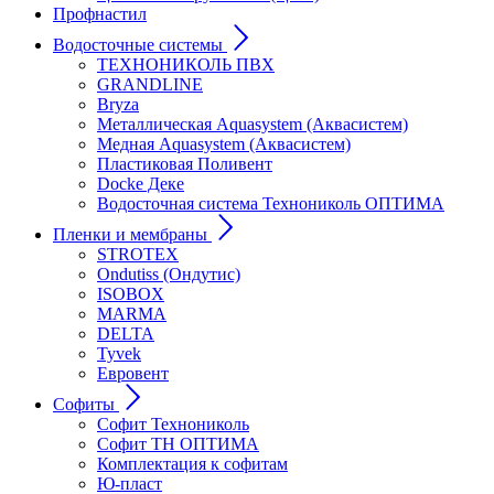
Профнастил
Водосточные системы
ТЕХНОНИКОЛЬ ПВХ
GRANDLINE
Bryza
Металлическая Aquasystem (Аквасистем)
Медная Aquasystem (Аквасистем)
Пластиковая Поливент
Docke Деке
Водосточная система Технониколь ОПТИМА
Пленки и мембраны
STROTEX
Ondutiss (Ондутис)
ISOBOX
MARMA
DELTA
Tyvek
Евровент
Софиты
Софит Технониколь
Софит ТН ОПТИМА
Комплектация к софитам
Ю-пласт