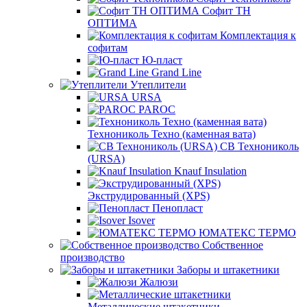
Софит ТН
ОПТИМА
Комплектация к
софитам
Ю-пласт
Grand Line
Утеплители
URSA
PAROC
Технониколь Техно (каменная вата)
СВ Технониколь
(URSA)
Knauf Insulation
Экструдированный (XPS)
Пенопласт
Isover
ЮМАТЕКС ТЕРМО
Собственное
производство
Заборы и штакетники
Жалюзи
Металлические штакетники