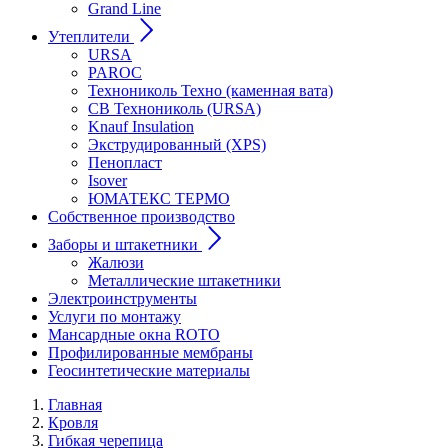
Grand Line
Утеплители
URSA
PAROC
Технониколь Техно (каменная вата)
СВ Технониколь (URSA)
Knauf Insulation
Экструдированный (XPS)
Пенопласт
Isover
ЮМАТЕКС ТЕРМО
Собственное производство
Заборы и штакетники
Жалюзи
Металлические штакетники
Электроинструменты
Услуги по монтажу
Мансардные окна ROTO
Профилированные мембраны
Геосинтетические материалы
Главная
Кровля
Гибкая черепица