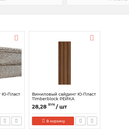
 Ю-Пласт
Виниловый сайдинг Ю-Пласт
Timberblock РЕЙКА
ФАСАДНАЯ
BYN
28,28
/ шт
В корзину