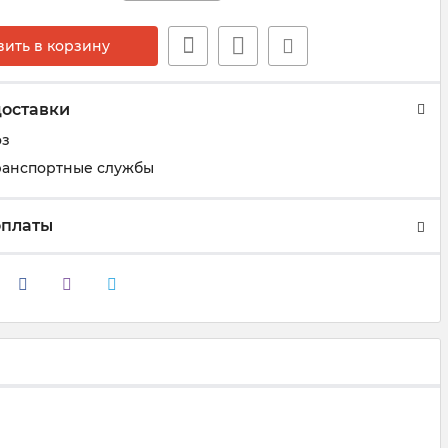
вить в корзину
доставки
оз
ранспортные службы
оплаты