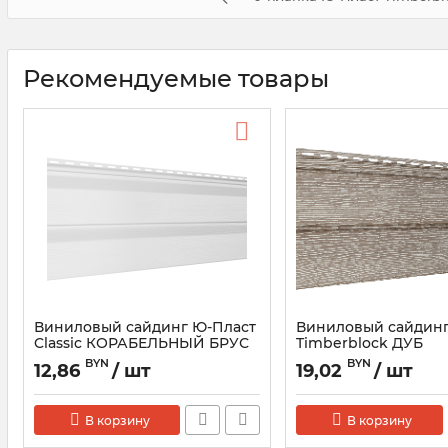
Рекомендуемые товары
Виниловый сайдинг Ю-Пласт
Виниловый сайдинг
Classic КОРАБЕЛЬНЫЙ БРУС
Timberblock ДУБ
BYN
BYN
12,86
/ шт
19,02
/ шт
В корзину
В корзину