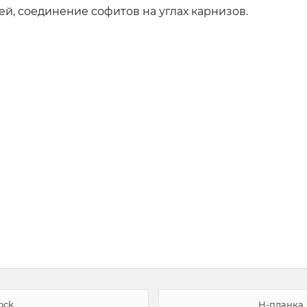
й, соединение софитов на углах карнизов.
ock
Н-планка 