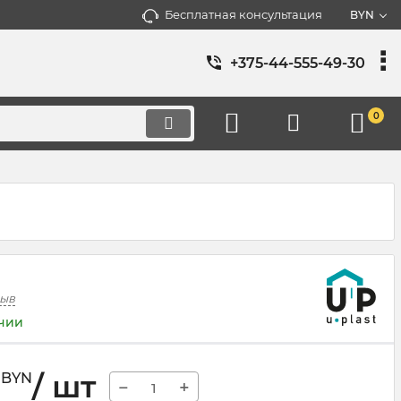
Бесплатная консультация
BYN
+375-44-555-49-30
0
зыв
ичии
/ шт
BYN
−
+