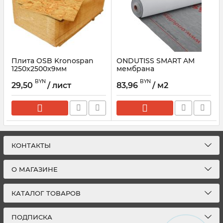
Плита OSB Kronospan
ONDUTISS SMART AM
1250x2500x9мм
мембрана
супердиффузионная
BYN
BYN
(30м2)
29,50
/ лист
83,96
/ м2
КОНТАКТЫ
О МАГАЗИНЕ
КАТАЛОГ ТОВАРОВ
ПОДПИСКА