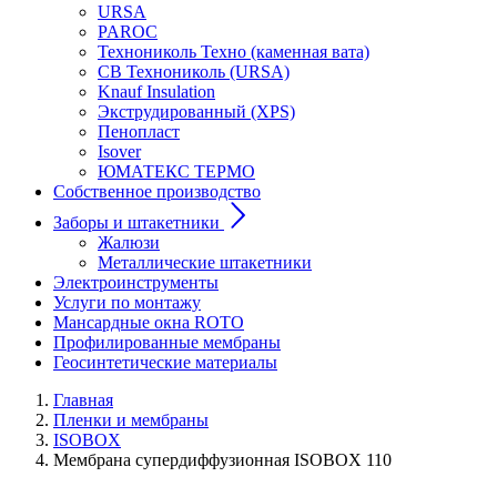
URSA
PAROC
Технониколь Техно (каменная вата)
СВ Технониколь (URSA)
Knauf Insulation
Экструдированный (XPS)
Пенопласт
Isover
ЮМАТЕКС ТЕРМО
Собственное производство
Заборы и штакетники
Жалюзи
Металлические штакетники
Электроинструменты
Услуги по монтажу
Мансардные окна ROTO
Профилированные мембраны
Геосинтетические материалы
Главная
Пленки и мембраны
ISOBOX
Мембрана супердиффузионная ISOBOX 110