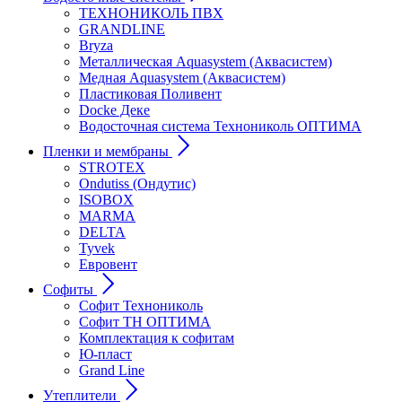
ТЕХНОНИКОЛЬ ПВХ
GRANDLINE
Bryza
Металлическая Aquasystem (Аквасистем)
Медная Aquasystem (Аквасистем)
Пластиковая Поливент
Docke Деке
Водосточная система Технониколь ОПТИМА
Пленки и мембраны
STROTEX
Ondutiss (Ондутис)
ISOBOX
MARMA
DELTA
Tyvek
Евровент
Софиты
Софит Технониколь
Софит ТН ОПТИМА
Комплектация к софитам
Ю-пласт
Grand Line
Утеплители