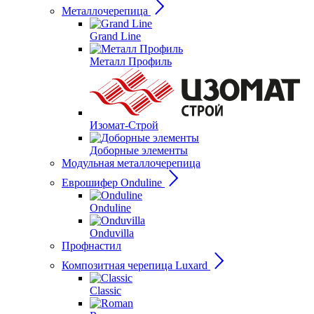
Металлочерепица
Grand Line
Металл Профиль
Изомат-Строй
Доборные элементы
Модульная металлочерепица
Еврошифер Onduline
Onduline
Onduvilla
Профнастил
Композитная черепица Luxard
Сlassic