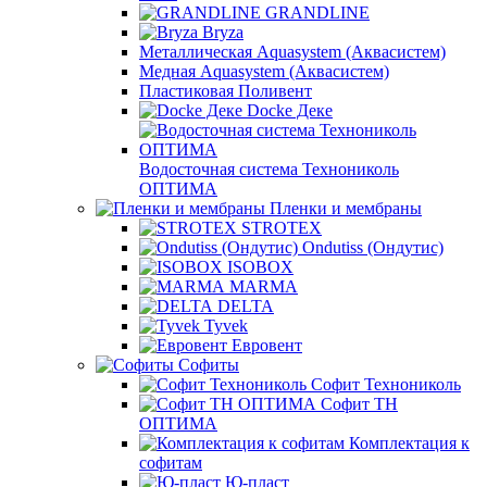
GRANDLINE
Bryza
Металлическая Aquasystem (Аквасистем)
Медная Aquasystem (Аквасистем)
Пластиковая Поливент
Docke Деке
Водосточная система Технониколь
ОПТИМА
Пленки и мембраны
STROTEX
Ondutiss (Ондутис)
ISOBOX
MARMA
DELTA
Tyvek
Евровент
Софиты
Софит Технониколь
Софит ТН
ОПТИМА
Комплектация к
софитам
Ю-пласт