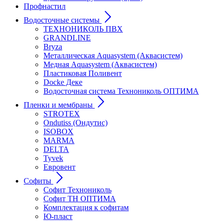
Профнастил
Водосточные системы
ТЕХНОНИКОЛЬ ПВХ
GRANDLINE
Bryza
Металлическая Aquasystem (Аквасистем)
Медная Aquasystem (Аквасистем)
Пластиковая Поливент
Docke Деке
Водосточная система Технониколь ОПТИМА
Пленки и мембраны
STROTEX
Ondutiss (Ондутис)
ISOBOX
MARMA
DELTA
Tyvek
Евровент
Софиты
Софит Технониколь
Софит ТН ОПТИМА
Комплектация к софитам
Ю-пласт