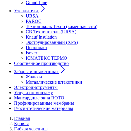
Grand Line
Утеплители
URSA
PAROC
Технониколь Техно (каменная вата)
СВ Технониколь (URSA)
Knauf Insulation
Экструдированный (XPS)
Пенопласт
Isover
ЮМАТЕКС ТЕРМО
Собственное производство
Заборы и штакетники
Жалюзи
Металлические штакетники
Электроинструменты
Услуги по монтажу
Мансардные окна ROTO
Профилированные мембраны
Геосинтетические материалы
Главная
Кровля
Гибкая черепица