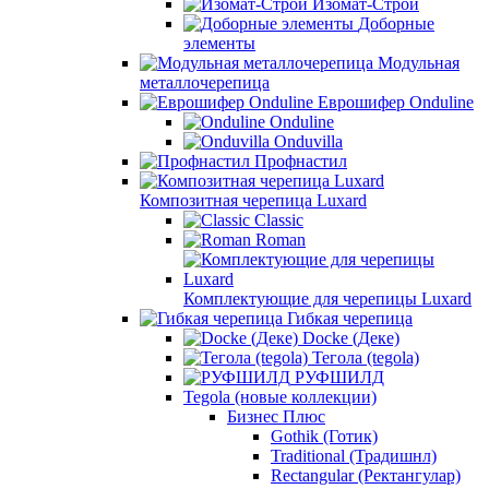
Изомат-Строй
Доборные
элементы
Модульная
металлочерепица
Еврошифер Onduline
Onduline
Onduvilla
Профнастил
Композитная черепица Luxard
Сlassic
Roman
Комплектующие для черепицы Luxard
Гибкая черепица
Docke (Деке)
Тегола (tegola)
РУФШИЛД
Tegola (новые коллекции)
Бизнес Плюс
Gothik (Готик)
Traditional (Традишнл)
Rectangular (Ректангулар)