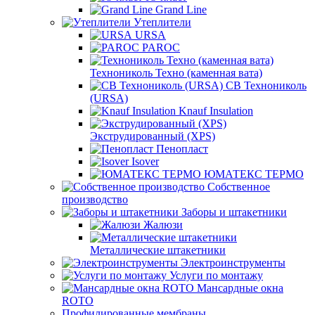
Grand Line
Утеплители
URSA
PAROC
Технониколь Техно (каменная вата)
СВ Технониколь
(URSA)
Knauf Insulation
Экструдированный (XPS)
Пенопласт
Isover
ЮМАТЕКС ТЕРМО
Собственное
производство
Заборы и штакетники
Жалюзи
Металлические штакетники
Электроинструменты
Услуги по монтажу
Мансардные окна
ROTO
Профилированные мембраны