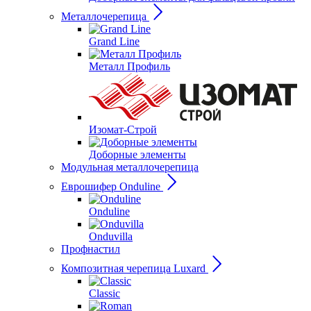
Металлочерепица
Grand Line
Металл Профиль
Изомат-Строй
Доборные элементы
Модульная металлочерепица
Еврошифер Onduline
Onduline
Onduvilla
Профнастил
Композитная черепица Luxard
Сlassic