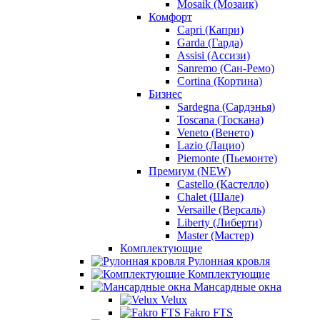
Mosaik (Мозаик)
Комфорт
Capri (Капри)
Garda (Гарда)
Assisi (Ассизи)
Sanremo (Сан-Ремо)
Cortina (Кортина)
Бизнес
Sardegna (Сардэнья)
Toscana (Тоскана)
Veneto (Венето)
Lazio (Лацио)
Piemonte (Пьемонте)
Премиум (NEW)
Castello (Кастелло)
Chalet (Шале)
Versaille (Версаль)
Liberty (Либерти)
Master (Мастер)
Комплектующие
Рулонная кровля
Комплектующие
Мансардные окна
Velux
Fakro FTS