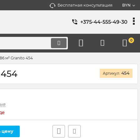
Бесплатная консультация
BYN
+375-44-555-49-30
0
86 м² Granito 454
 454
454
Артикул:
зыв
де
 цену