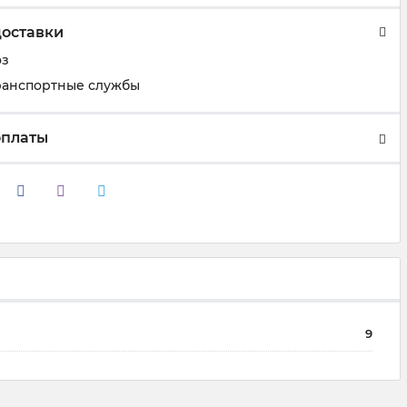
доставки
оз
ранспортные службы
оплаты
9