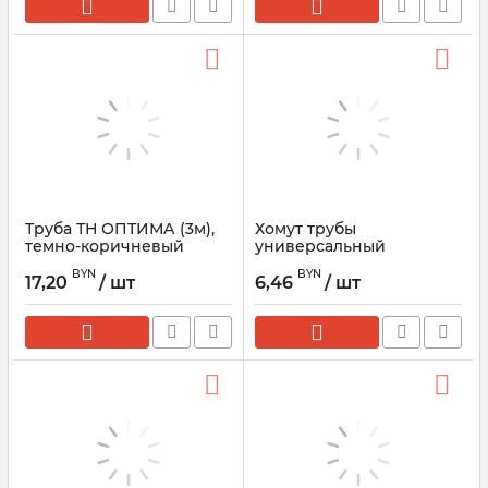
Труба ТН ОПТИМА (3м),
Хомут трубы
темно-коричневый
универсальный
металлический L=140 ТН
BYN
BYN
ОПТИМА, темно-
17,20
/ шт
6,46
/ шт
коричневый