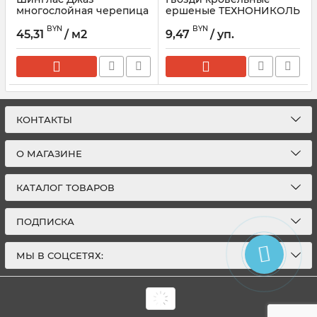
многослойная черепица
ершеные ТЕХНОНИКОЛЬ
ТЕХНОНИКОЛЬ
Шинглас 3,5 мм, ведро
BYN
BYN
1кг
45,31
/ м2
9,47
/ уп.
КОНТАКТЫ
О МАГАЗИНЕ
КАТАЛОГ ТОВАРОВ
ПОДПИСКА
МЫ В СОЦСЕТЯХ: