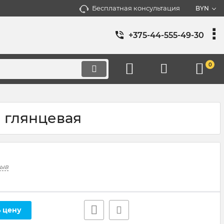
Бесплатная консультация
BYN
+375-44-555-49-30
0
, глянцевая
зыв
 цену