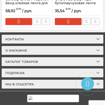
Бенд клейкая лента для
бутилкаучуковая лента
пароизоляции 50мм *
(50 пог.м)
BYN
BYN
25м
58,92
/ рул.
35,54
/ рул.
КОНТАКТЫ
О МАГАЗИНЕ
КАТАЛОГ ТОВАРОВ
ПОДПИСКА
МЫ В СОЦСЕТЯХ: