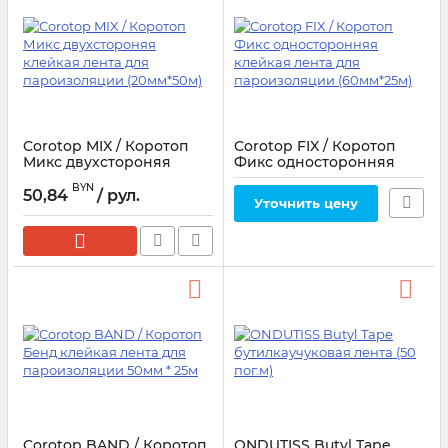
Corotop MIX / Коротоп
Corotop FIX / Коротоп
Микс двухстороняя
Фикс односторонняя
клейкая лента для
клейкая лента для
BYN
пароизоляции
пароизоляции
50,84
/ рул.
Уточнить цену
(20мм*50м)
(60мм*25м)
Corotop BAND / Коротоп
ONDUTISS Butyl Tape