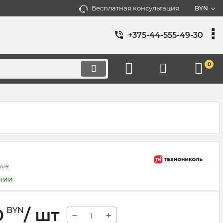
Бесплатная консультация
BYN
+375-44-555-49-30
0
зыв
ичии
0
/ шт
BYN
−
+