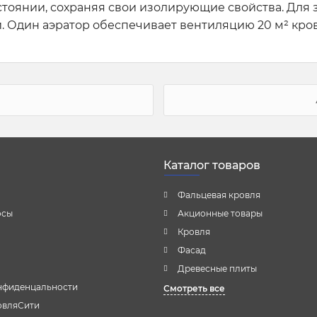
остоянии, сохраняя свои изолирующие свойства. Для
. Один аэратор обеспечивает вентиляцию 20 м² кров
Каталог товаров
Фальцевая кровля
осы
Акционные товары
Кровля
Фасад
Древесные плиты
нфиденцальности
Смотреть все
овляСити